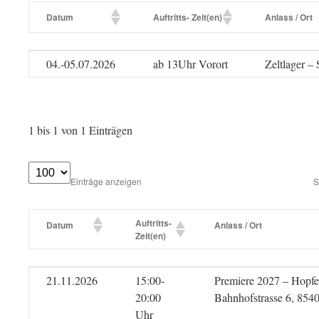
Datum
Auftritts- Zeit(en)
Anlass / Ort
Datum
Auftritts- Zeit(en)
Anlass / Ort
04.-05.07.2026
ab 13Uhr Vorort
Zeltlager –
1 bis 1 von 1 Einträgen
Einträge anzeigen
S
Auftritts-
Datum
Anlass / Ort
Zeit(en)
Auftritts-
Datum
Anlass / Ort
21.11.2026
15:00-
Premiere 2027 – Hopfe
Zeit(en)
20:00
Bahnhofstrasse 6, 854
Uhr