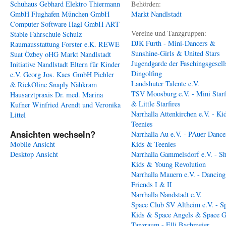
Schuhaus Gebhard
Elektro Thiermann
Behörden:
GmbH
Flughafen München GmbH
Markt Nandlstadt
Computer-Software Hagl GmbH
ART
Vereine und Tanzgruppen:
Stable
Fahrschule Schulz
DJK Furth - Mini-Dancers &
Raumausstattung Forster e.K.
REWE
Sunshine-Girls & United Stars
Suat Özbey oHG
Markt Nandlstadt
Jugendgarde der Faschingsgesell
Initiative Nandlstadt Eltern für Kinder
Dingolfing
e.V.
Georg Jos. Kaes GmbH
Pichler
Landshuter Talente e.V.
& RickOline
Snaply Nähkram
TSV Moosburg e.V. - Mini Starf
Hausarztpraxis Dr. med. Marina
& Little Starfires
Kufner
Winfried Arendt und Veronika
Narrhalla Attenkirchen e.V. - Ki
Littel
Teenies
Ansichten wechseln?
Narrhalla Au e.V. - PAuer Dance
Mobile Ansicht
Kids & Teenies
Desktop Ansicht
Narrhalla Gammelsdorf e.V. - S
Kids & Young Revolution
Narrhalla Mauern e.V. - Dancing
Friends I & II
Narrhalla Nandstadt e.V.
Space Club SV Altheim e.V. - S
Kids & Space Angels & Space G
Tanzraum - Elli Bachmeier