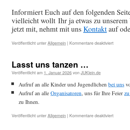
Informiert Euch auf den folgenden Sei
vielleicht wollt Ihr ja etwas zu unserem
jetzt mit, nehmt mit uns
Kontakt
auf od
für
Veröffentlicht unter
Allgemein
|
Kommentare deaktiviert
Willkom
bei
den
Lasst uns tanzen …
Dancing
Angels
Veröffentlicht am
1. Januar 2026
von
JUKlein.de
Aufruf an alle Kinder und Jugendlichen
bei uns
vo
Aufruf an alle
Organisatoren
, uns für Ihre Feier
zu
zu Ihnen.
für
Veröffentlicht unter
Allgemein
|
Kommentare deaktiviert
Lasst
uns