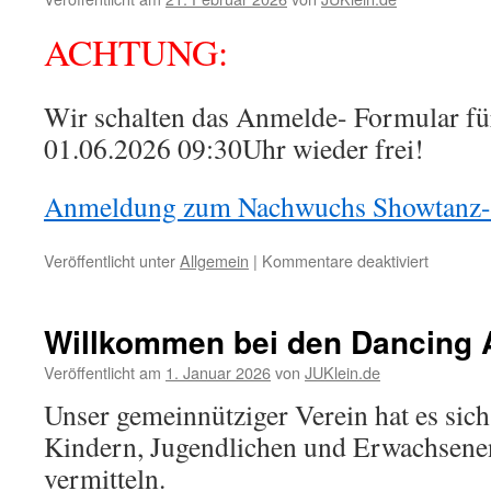
ACHTUNG:
Wir schalten das Anmelde- Formular für
01.06.2026 09:30Uhr wieder frei!
Anmeldung zum Nachwuchs Showtanz-Fe
für
Veröffentlicht unter
Allgemein
|
Kommentare deaktiviert
Anmeldu
zum
Nachwuc
Willkommen bei den Dancing 
Showtan
Festival
Veröffentlicht am
1. Januar 2026
von
JUKlein.de
in
Unser gemeinnütziger Verein hat es sich
Nandlsta
Kindern, Jugendlichen und Erwachsene
vermitteln.