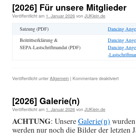
tanzen
[2026] Für unsere Mitglieder
…
Veröffentlicht am
1. Januar 2026
von
JUKlein.de
Satzung (PDF)
Dancing Angel
Beitrittserklärung &
Dancing Angels
SEPA-Lastschriftmandat (PDF)
Dancing Ange
-Lastschriftma
für
Veröffentlicht unter
Allgemein
|
Kommentare deaktiviert
[2026]
Für
unsere
[2026] Galerie(n)
Mitgliede
Veröffentlicht am
1. Januar 2026
von
JUKlein.de
ACHTUNG
: Unsere
Galerie(n)
wurden 
werden nur noch die Bilder der letzten J