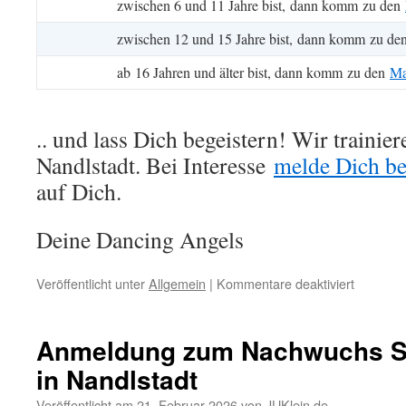
zwischen 6 und 11 Jahre bist, dann komm zu den
zwischen 12 und 15 Jahre bist, dann komm zu d
ab 16 Jahren und älter bist, dann komm zu den
Ma
.. und lass Dich begeistern! Wir trainie
Nandlstadt. Bei Interesse
melde Dich be
auf Dich.
Deine Dancing Angels
für
Veröffentlicht unter
Allgemein
|
Kommentare deaktiviert
Wir
suchen
Dich!
Anmeldung zum Nachwuchs Sh
in Nandlstadt
Veröffentlicht am
21. Februar 2026
von
JUKlein.de