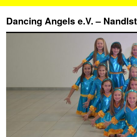
Zum
Inhalt
Dancing Angels e.V. – Nandls
springen