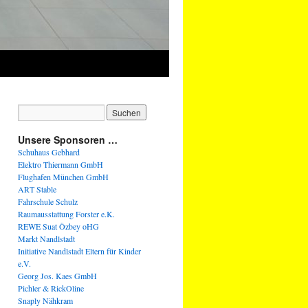
Unsere Sponsoren …
Schuhaus Gebhard
Elektro Thiermann GmbH
Flughafen München GmbH
ART Stable
Fahrschule Schulz
Raumausstattung Forster e.K.
REWE Suat Özbey oHG
Markt Nandlstadt
Initiative Nandlstadt Eltern für Kinder
e.V.
Georg Jos. Kaes GmbH
Pichler & RickOline
Snaply Nähkram