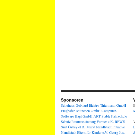
Sponsoren
Schuhaus Gebhard
Elektro Thiermann GmbH
B
Flughafen München GmbH
Computer-
M
Software Hagl GmbH
ART Stable
Fahrschule
Schulz
Raumausstattung Forster e.K.
REWE
V
Suat Özbey oHG
Markt Nandlstadt
Initiative
D
Nandlstadt Eltern für Kinder e.V.
Georg Jos.
&