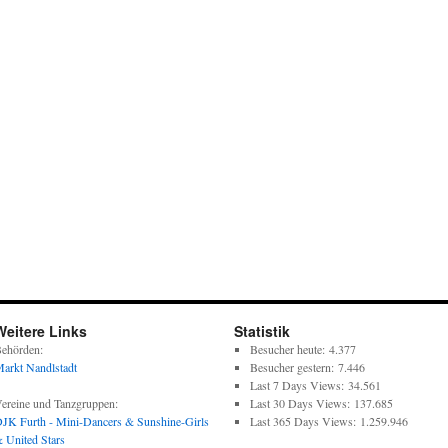
Weitere Links
Statistik
ehörden:
Besucher heute:
4.377
arkt Nandlstadt
Besucher gestern:
7.446
Last 7 Days Views:
34.561
ereine und Tanzgruppen:
Last 30 Days Views:
137.685
JK Furth - Mini-Dancers & Sunshine-Girls
Last 365 Days Views:
1.259.946
 United Stars