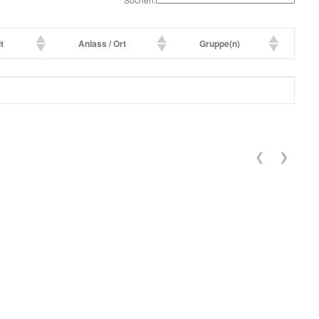
t
Anlass / Ort
Gruppe(n)
t
Anlass / Ort
Gruppe(n)
❮
❯