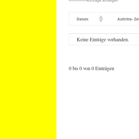
Datum
Auftritts- Zei
Datum
Auftritts- Zei
Keine Einträge vorhanden.
0 bis 0 von 0 Einträgen