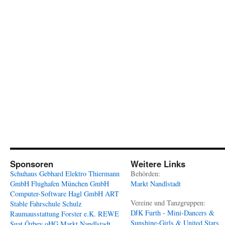
Sponsoren
Weitere Links
Schuhaus Gebhard
Elektro Thiermann
Behörden:
GmbH
Flughafen München GmbH
Markt Nandlstadt
Computer-Software Hagl GmbH
ART
Vereine und Tanzgruppen:
Stable
Fahrschule Schulz
DJK Furth - Mini-Dancers &
Raumausstattung Forster e.K.
REWE
Sunshine-Girls & United Stars
Suat Özbey oHG
Markt Nandlstadt