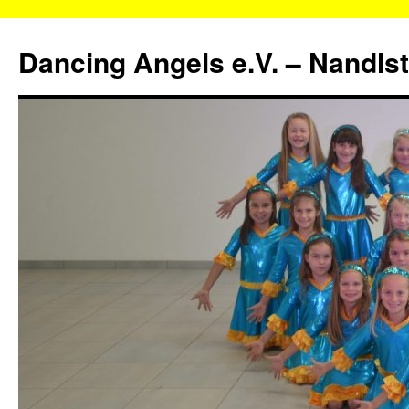
Zum
Inhalt
Dancing Angels e.V. – Nandls
springen