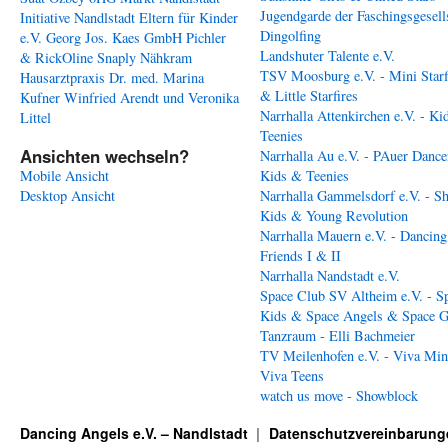
Jugendgarde der Faschingsgesell
Initiative Nandlstadt Eltern für Kinder
Dingolfing
e.V.
Georg Jos. Kaes GmbH
Pichler
Landshuter Talente e.V.
& RickOline
Snaply Nähkram
TSV Moosburg e.V. - Mini Starf
Hausarztpraxis Dr. med. Marina
& Little Starfires
Kufner
Winfried Arendt und Veronika
Narrhalla Attenkirchen e.V. - Ki
Littel
Teenies
Ansichten wechseln?
Narrhalla Au e.V. - PAuer Dance
Mobile Ansicht
Kids & Teenies
Desktop Ansicht
Narrhalla Gammelsdorf e.V. - S
Kids & Young Revolution
Narrhalla Mauern e.V. - Dancing
Friends I & II
Narrhalla Nandstadt e.V.
Space Club SV Altheim e.V. - S
Kids & Space Angels & Space G
Tanzraum - Elli Bachmeier
TV Meilenhofen e.V. - Viva Min
Viva Teens
watch us move - Showblock
Dancing Angels e.V. – Nandlstadt
Datenschutzvereinbarung