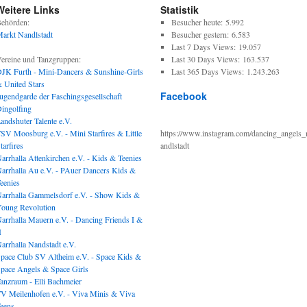
Weitere Links
Statistik
ehörden:
Besucher heute:
5.992
arkt Nandlstadt
Besucher gestern:
6.583
Last 7 Days Views:
19.057
ereine und Tanzgruppen:
Last 30 Days Views:
163.537
JK Furth - Mini-Dancers & Sunshine-Girls
Last 365 Days Views:
1.243.263
 United Stars
Facebook
ugendgarde der Faschingsgesellschaft
ingolfing
andshuter Talente e.V.
SV Moosburg e.V. - Mini Starfires & Little
https://www.instagram.com/dancing_angels_
tarfires
andlstadt
arrhalla Attenkirchen e.V. - Kids & Teenies
arrhalla Au e.V. - PAuer Dancers Kids &
eenies
arrhalla Gammelsdorf e.V. - Show Kids &
oung Revolution
arrhalla Mauern e.V. - Dancing Friends I &
I
arrhalla Nandstadt e.V.
pace Club SV Altheim e.V. - Space Kids &
pace Angels & Space Girls
anzraum - Elli Bachmeier
V Meilenhofen e.V. - Viva Minis & Viva
eens