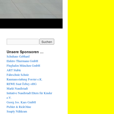
Unsere Sponsoren …
Schuhaus Gebhard
Elektro Thiermann GmbH
Flughafen München GmbH
ART Stable
Fahrschule Schulz
Raumausstattung Forster e.K.
REWE Suat Özbey oHG
Markt Nandlstadt
Initiative Nandlstadt Eltern für Kinder
e.V.
Georg Jos. Kaes GmbH
Pichler & RickOline
Snaply Nähkram