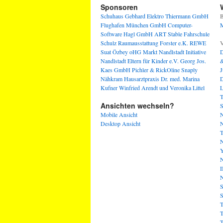
Sponsoren
Schuhaus Gebhard
Elektro Thiermann GmbH
B
Flughafen München GmbH
Computer-
M
Software Hagl GmbH
ART Stable
Fahrschule
Schulz
Raumausstattung Forster e.K.
REWE
V
Suat Özbey oHG
Markt Nandlstadt
Initiative
D
Nandlstadt Eltern für Kinder e.V.
Georg Jos.
&
Kaes GmbH
Pichler & RickOline
Snaply
J
Nähkram
Hausarztpraxis Dr. med. Marina
D
Kufner
Winfried Arendt und Veronika Littel
L
T
Ansichten wechseln?
S
Mobile Ansicht
N
Desktop Ansicht
N
T
N
Y
N
I
N
S
S
T
T
T