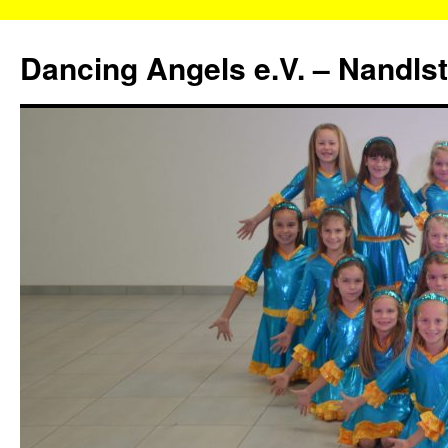
Zum
Inhalt
Dancing Angels e.V. – Nandls
springen