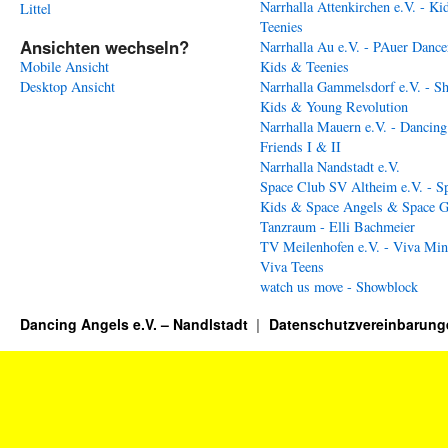
Narrhalla Attenkirchen e.V. - Ki
Littel
Teenies
Ansichten wechseln?
Narrhalla Au e.V. - PAuer Dance
Mobile Ansicht
Kids & Teenies
Desktop Ansicht
Narrhalla Gammelsdorf e.V. - S
Kids & Young Revolution
Narrhalla Mauern e.V. - Dancing
Friends I & II
Narrhalla Nandstadt e.V.
Space Club SV Altheim e.V. - S
Kids & Space Angels & Space G
Tanzraum - Elli Bachmeier
TV Meilenhofen e.V. - Viva Min
Viva Teens
watch us move - Showblock
Dancing Angels e.V. – Nandlstadt
Datenschutzvereinbarung