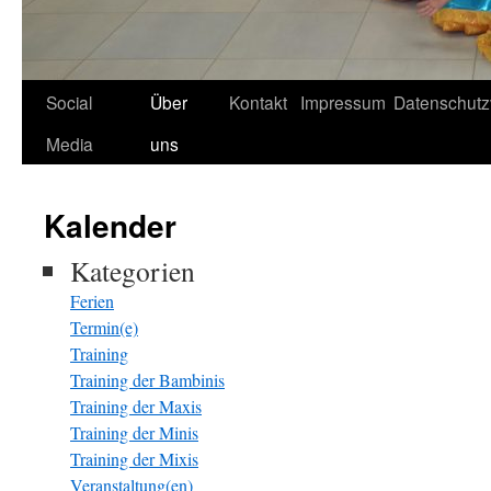
Social
Über
Kontakt
Impressum
Datenschutz
Media
uns
Kalender
Kategorien
Ferien
Termin(e)
Training
Training der Bambinis
Training der Maxis
Training der Minis
Training der Mixis
Veranstaltung(en)