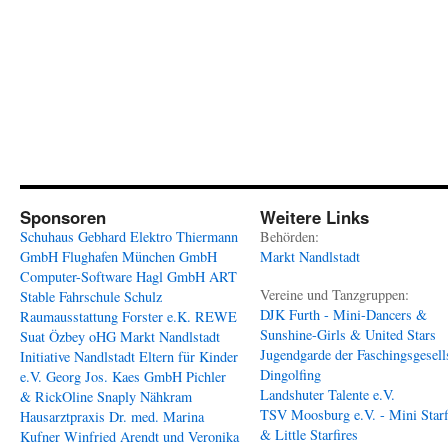
Sponsoren
Weitere Links
Schuhaus Gebhard
Elektro Thiermann
Behörden:
GmbH
Flughafen München GmbH
Markt Nandlstadt
Computer-Software Hagl GmbH
ART
Vereine und Tanzgruppen:
Stable
Fahrschule Schulz
DJK Furth - Mini-Dancers &
Raumausstattung Forster e.K.
REWE
Sunshine-Girls & United Stars
Suat Özbey oHG
Markt Nandlstadt
Jugendgarde der Faschingsgesell
Initiative Nandlstadt Eltern für Kinder
Dingolfing
e.V.
Georg Jos. Kaes GmbH
Pichler
Landshuter Talente e.V.
& RickOline
Snaply Nähkram
TSV Moosburg e.V. - Mini Starf
Hausarztpraxis Dr. med. Marina
& Little Starfires
Kufner
Winfried Arendt und Veronika