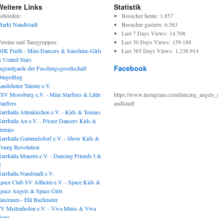
Weitere Links
Statistik
ehörden:
Besucher heute:
1.857
arkt Nandlstadt
Besucher gestern:
6.583
Last 7 Days Views:
14.708
ereine und Tanzgruppen:
Last 30 Days Views:
159.188
JK Furth - Mini-Dancers & Sunshine-Girls
Last 365 Days Views:
1.238.914
 United Stars
Facebook
ugendgarde der Faschingsgesellschaft
ingolfing
andshuter Talente e.V.
SV Moosburg e.V. - Mini Starfires & Little
https://www.instagram.com/dancing_angels_
tarfires
andlstadt
arrhalla Attenkirchen e.V. - Kids & Teenies
arrhalla Au e.V. - PAuer Dancers Kids &
eenies
arrhalla Gammelsdorf e.V. - Show Kids &
oung Revolution
arrhalla Mauern e.V. - Dancing Friends I &
I
arrhalla Nandstadt e.V.
pace Club SV Altheim e.V. - Space Kids &
pace Angels & Space Girls
anzraum - Elli Bachmeier
V Meilenhofen e.V. - Viva Minis & Viva
eens