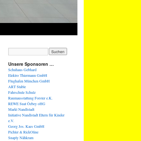
Unsere Sponsoren …
Schuhaus Gebhard
Elektro Thiermann GmbH
Flughafen München GmbH
ART Stable
Fahrschule Schulz
Raumausstattung Forster e.K.
REWE Suat Özbey oHG
Markt Nandlstadt
Initiative Nandlstadt Eltern für Kinder
e.V.
Georg Jos. Kaes GmbH
Pichler & RickOline
Snaply Nähkram