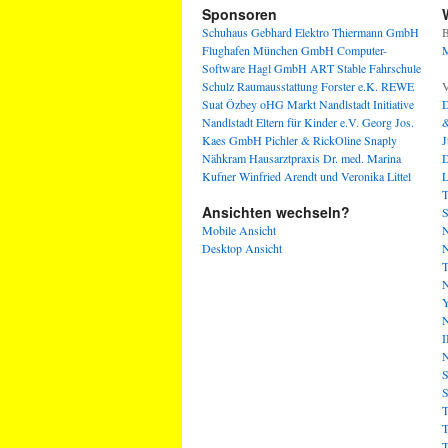
Sponsoren
Schuhaus Gebhard
Elektro Thiermann GmbH
B
Flughafen München GmbH
Computer-
M
Software Hagl GmbH
ART Stable
Fahrschule
Schulz
Raumausstattung Forster e.K.
REWE
V
Suat Özbey oHG
Markt Nandlstadt
Initiative
D
Nandlstadt Eltern für Kinder e.V.
Georg Jos.
&
Kaes GmbH
Pichler & RickOline
Snaply
J
Nähkram
Hausarztpraxis Dr. med. Marina
D
Kufner
Winfried Arendt und Veronika Littel
L
T
Ansichten wechseln?
S
Mobile Ansicht
N
Desktop Ansicht
N
T
N
Y
N
I
N
S
S
T
T
T