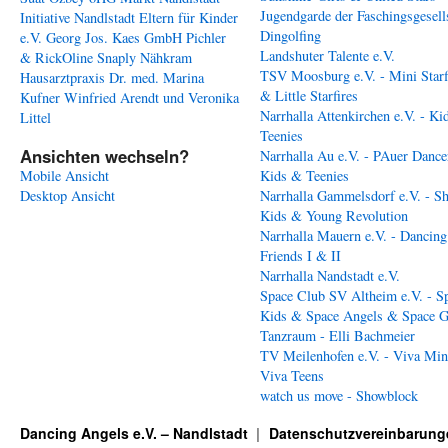
Jugendgarde der Faschingsgesell
Initiative Nandlstadt Eltern für Kinder
Dingolfing
e.V.
Georg Jos. Kaes GmbH
Pichler
Landshuter Talente e.V.
& RickOline
Snaply Nähkram
TSV Moosburg e.V. - Mini Starf
Hausarztpraxis Dr. med. Marina
& Little Starfires
Kufner
Winfried Arendt und Veronika
Narrhalla Attenkirchen e.V. - Ki
Littel
Teenies
Ansichten wechseln?
Narrhalla Au e.V. - PAuer Dance
Mobile Ansicht
Kids & Teenies
Desktop Ansicht
Narrhalla Gammelsdorf e.V. - S
Kids & Young Revolution
Narrhalla Mauern e.V. - Dancing
Friends I & II
Narrhalla Nandstadt e.V.
Space Club SV Altheim e.V. - S
Kids & Space Angels & Space G
Tanzraum - Elli Bachmeier
TV Meilenhofen e.V. - Viva Min
Viva Teens
watch us move - Showblock
Dancing Angels e.V. – Nandlstadt
Datenschutzvereinbarung