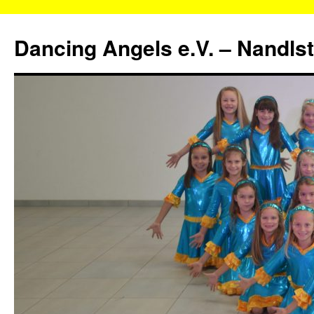
Zum
Inhalt
Dancing Angels e.V. – Nandls
springen