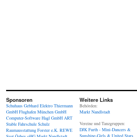
Sponsoren
Weitere Links
Schuhaus Gebhard
Elektro Thiermann
Behörden:
GmbH
Flughafen München GmbH
Markt Nandlstadt
Computer-Software Hagl GmbH
ART
Vereine und Tanzgruppen:
Stable
Fahrschule Schulz
DJK Furth - Mini-Dancers &
Raumausstattung Forster e.K.
REWE
Sunshine-Girls & United Stars
Suat Özbey oHG
Markt Nandlstadt