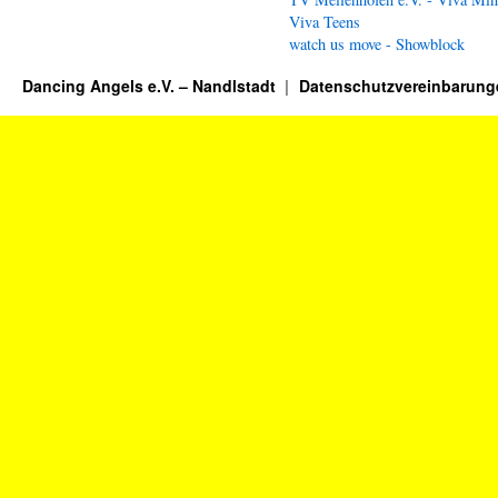
Viva Teens
watch us move - Showblock
Dancing Angels e.V. – Nandlstadt
Datenschutzvereinbarung