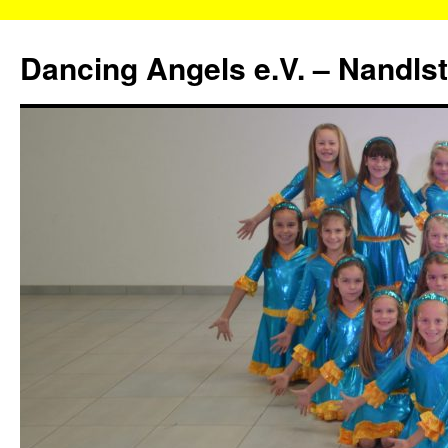
Zum
Inhalt
Dancing Angels e.V. – Nandls
springen