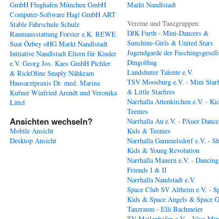
GmbH
Flughafen München GmbH
Markt Nandlstadt
Computer-Software Hagl GmbH
ART
Vereine und Tanzgruppen:
Stable
Fahrschule Schulz
DJK Furth - Mini-Dancers &
Raumausstattung Forster e.K.
REWE
Sunshine-Girls & United Stars
Suat Özbey oHG
Markt Nandlstadt
Jugendgarde der Faschingsgesell
Initiative Nandlstadt Eltern für Kinder
Dingolfing
e.V.
Georg Jos. Kaes GmbH
Pichler
Landshuter Talente e.V.
& RickOline
Snaply Nähkram
TSV Moosburg e.V. - Mini Starf
Hausarztpraxis Dr. med. Marina
& Little Starfires
Kufner
Winfried Arendt und Veronika
Narrhalla Attenkirchen e.V. - Ki
Littel
Teenies
Ansichten wechseln?
Narrhalla Au e.V. - PAuer Dance
Mobile Ansicht
Kids & Teenies
Desktop Ansicht
Narrhalla Gammelsdorf e.V. - S
Kids & Young Revolution
Narrhalla Mauern e.V. - Dancing
Friends I & II
Narrhalla Nandstadt e.V.
Space Club SV Altheim e.V. - S
Kids & Space Angels & Space G
Tanzraum - Elli Bachmeier
TV Meilenhofen e.V. - Viva Min