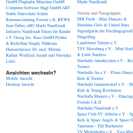
GmbH
Flughafen München GmbH
Markt Nandlstadt
Computer-Software Hagl GmbH
ART
Vereine und Tanzgruppen:
Stable
Fahrschule Schulz
DJK Furth - Mini-Dancers &
Raumausstattung Forster e.K.
REWE
Sunshine-Girls & United Stars
Suat Özbey oHG
Markt Nandlstadt
Jugendgarde der Faschingsgesell
Initiative Nandlstadt Eltern für Kinder
Dingolfing
e.V.
Georg Jos. Kaes GmbH
Pichler
Landshuter Talente e.V.
& RickOline
Snaply Nähkram
TSV Moosburg e.V. - Mini Starf
Hausarztpraxis Dr. med. Marina
& Little Starfires
Kufner
Winfried Arendt und Veronika
Narrhalla Attenkirchen e.V. - Ki
Littel
Teenies
Ansichten wechseln?
Narrhalla Au e.V. - PAuer Dance
Mobile Ansicht
Kids & Teenies
Desktop Ansicht
Narrhalla Gammelsdorf e.V. - S
Kids & Young Revolution
Narrhalla Mauern e.V. - Dancing
Friends I & II
Narrhalla Nandstadt e.V.
Space Club SV Altheim e.V. - S
Kids & Space Angels & Space G
Tanzraum - Elli Bachmeier
TV Meilenhofen e.V. - Viva Min