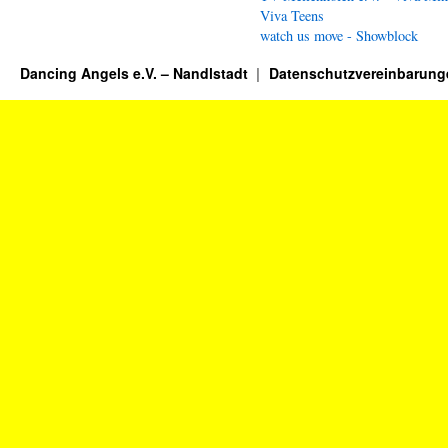
Viva Teens
watch us move - Showblock
Dancing Angels e.V. – Nandlstadt
Datenschutzvereinbarung