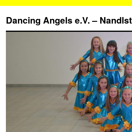
Zum
Inhalt
Dancing Angels e.V. – Nandls
springen