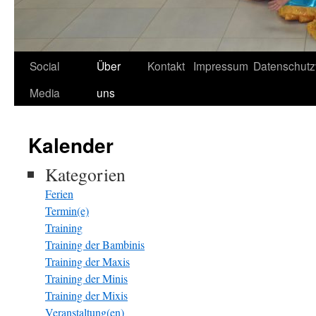
Social
Über
Kontakt
Impressum
Datenschutz
Media
uns
Kalender
Kategorien
Ferien
Termin(e)
Training
Training der Bambinis
Training der Maxis
Training der Minis
Training der Mixis
Veranstaltung(en)