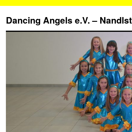
Zum
Inhalt
Dancing Angels e.V. – Nandls
springen