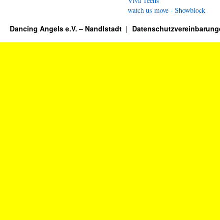
Viva Teens
watch us move - Showblock
Dancing Angels e.V. – Nandlstadt
Datenschutzvereinbarung