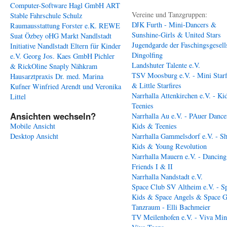
Computer-Software Hagl GmbH
ART
Vereine und Tanzgruppen:
Stable
Fahrschule Schulz
DJK Furth - Mini-Dancers &
Raumausstattung Forster e.K.
REWE
Sunshine-Girls & United Stars
Suat Özbey oHG
Markt Nandlstadt
Jugendgarde der Faschingsgesell
Initiative Nandlstadt Eltern für Kinder
Dingolfing
e.V.
Georg Jos. Kaes GmbH
Pichler
Landshuter Talente e.V.
& RickOline
Snaply Nähkram
TSV Moosburg e.V. - Mini Starf
Hausarztpraxis Dr. med. Marina
& Little Starfires
Kufner
Winfried Arendt und Veronika
Narrhalla Attenkirchen e.V. - Ki
Littel
Teenies
Ansichten wechseln?
Narrhalla Au e.V. - PAuer Dance
Mobile Ansicht
Kids & Teenies
Desktop Ansicht
Narrhalla Gammelsdorf e.V. - S
Kids & Young Revolution
Narrhalla Mauern e.V. - Dancing
Friends I & II
Narrhalla Nandstadt e.V.
Space Club SV Altheim e.V. - S
Kids & Space Angels & Space G
Tanzraum - Elli Bachmeier
TV Meilenhofen e.V. - Viva Min