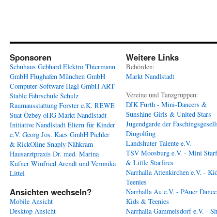
Sponsoren
Weitere Links
Schuhaus Gebhard
Elektro Thiermann
Behörden:
GmbH
Flughafen München GmbH
Markt Nandlstadt
Computer-Software Hagl GmbH
ART
Vereine und Tanzgruppen:
Stable
Fahrschule Schulz
DJK Furth - Mini-Dancers &
Raumausstattung Forster e.K.
REWE
Sunshine-Girls & United Stars
Suat Özbey oHG
Markt Nandlstadt
Jugendgarde der Faschingsgesell
Initiative Nandlstadt Eltern für Kinder
Dingolfing
e.V.
Georg Jos. Kaes GmbH
Pichler
Landshuter Talente e.V.
& RickOline
Snaply Nähkram
TSV Moosburg e.V. - Mini Starf
Hausarztpraxis Dr. med. Marina
& Little Starfires
Kufner
Winfried Arendt und Veronika
Narrhalla Attenkirchen e.V. - Ki
Littel
Teenies
Ansichten wechseln?
Narrhalla Au e.V. - PAuer Dance
Mobile Ansicht
Kids & Teenies
Desktop Ansicht
Narrhalla Gammelsdorf e.V. - S