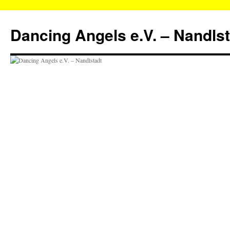
Zum
Inhalt
Dancing Angels e.V. – Nandls
springen