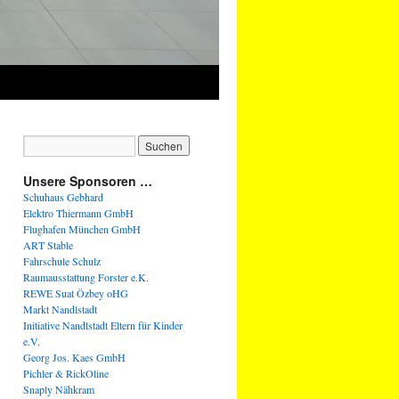
Unsere Sponsoren …
Schuhaus Gebhard
Elektro Thiermann GmbH
Flughafen München GmbH
ART Stable
Fahrschule Schulz
Raumausstattung Forster e.K.
REWE Suat Özbey oHG
Markt Nandlstadt
Initiative Nandlstadt Eltern für Kinder
e.V.
Georg Jos. Kaes GmbH
Pichler & RickOline
Snaply Nähkram