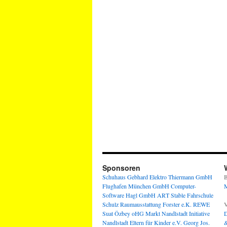
Sponsoren
Schuhaus Gebhard
Elektro Thiermann GmbH
B
Flughafen München GmbH
Computer-
M
Software Hagl GmbH
ART Stable
Fahrschule
Schulz
Raumausstattung Forster e.K.
REWE
V
Suat Özbey oHG
Markt Nandlstadt
Initiative
D
Nandlstadt Eltern für Kinder e.V.
Georg Jos.
&