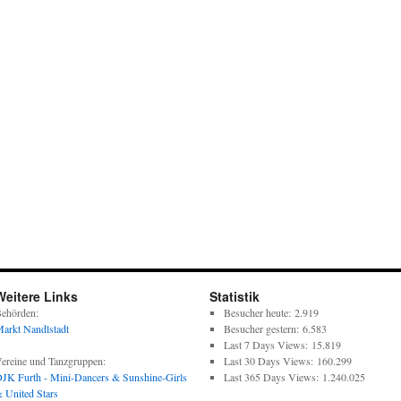
Weitere Links
Statistik
ehörden:
Besucher heute:
2.919
arkt Nandlstadt
Besucher gestern:
6.583
Last 7 Days Views:
15.819
ereine und Tanzgruppen:
Last 30 Days Views:
160.299
JK Furth - Mini-Dancers & Sunshine-Girls
Last 365 Days Views:
1.240.025
 United Stars