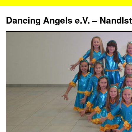
Zum
Inhalt
Dancing Angels e.V. – Nandls
springen