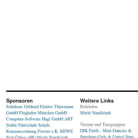
Sponsoren
Weitere Links
Schuhaus Gebhard
Elektro Thiermann
Behörden:
GmbH
Flughafen München GmbH
Markt Nandlstadt
Computer-Software Hagl GmbH
ART
Vereine und Tanzgruppen:
Stable
Fahrschule Schulz
DJK Furth - Mini-Dancers &
Raumausstattung Forster e.K.
REWE
Sunshine-Girls & United Stars
Suat Özbey oHG
Markt Nandlstadt