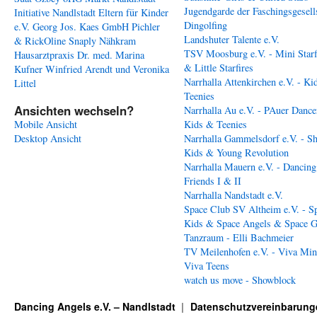
Jugendgarde der Faschingsgesell
Initiative Nandlstadt Eltern für Kinder
Dingolfing
e.V.
Georg Jos. Kaes GmbH
Pichler
Landshuter Talente e.V.
& RickOline
Snaply Nähkram
TSV Moosburg e.V. - Mini Starf
Hausarztpraxis Dr. med. Marina
& Little Starfires
Kufner
Winfried Arendt und Veronika
Narrhalla Attenkirchen e.V. - Ki
Littel
Teenies
Ansichten wechseln?
Narrhalla Au e.V. - PAuer Dance
Mobile Ansicht
Kids & Teenies
Desktop Ansicht
Narrhalla Gammelsdorf e.V. - S
Kids & Young Revolution
Narrhalla Mauern e.V. - Dancing
Friends I & II
Narrhalla Nandstadt e.V.
Space Club SV Altheim e.V. - S
Kids & Space Angels & Space G
Tanzraum - Elli Bachmeier
TV Meilenhofen e.V. - Viva Min
Viva Teens
watch us move - Showblock
Dancing Angels e.V. – Nandlstadt
Datenschutzvereinbarung