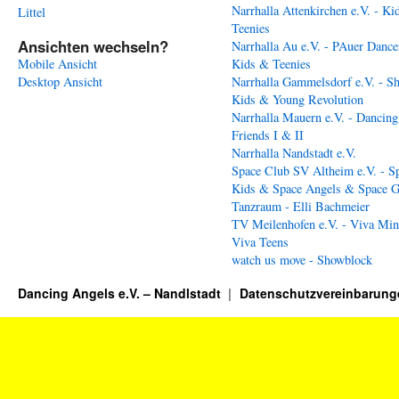
Narrhalla Attenkirchen e.V. - Ki
Littel
Teenies
Ansichten wechseln?
Narrhalla Au e.V. - PAuer Dance
Mobile Ansicht
Kids & Teenies
Desktop Ansicht
Narrhalla Gammelsdorf e.V. - S
Kids & Young Revolution
Narrhalla Mauern e.V. - Dancing
Friends I & II
Narrhalla Nandstadt e.V.
Space Club SV Altheim e.V. - S
Kids & Space Angels & Space G
Tanzraum - Elli Bachmeier
TV Meilenhofen e.V. - Viva Min
Viva Teens
watch us move - Showblock
Dancing Angels e.V. – Nandlstadt
Datenschutzvereinbarung