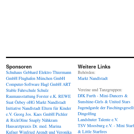
Sponsoren
Weitere Links
Schuhaus Gebhard
Elektro Thiermann
Behörden:
GmbH
Flughafen München GmbH
Markt Nandlstadt
Computer-Software Hagl GmbH
ART
Vereine und Tanzgruppen:
Stable
Fahrschule Schulz
DJK Furth - Mini-Dancers &
Raumausstattung Forster e.K.
REWE
Sunshine-Girls & United Stars
Suat Özbey oHG
Markt Nandlstadt
Jugendgarde der Faschingsgesell
Initiative Nandlstadt Eltern für Kinder
Dingolfing
e.V.
Georg Jos. Kaes GmbH
Pichler
Landshuter Talente e.V.
& RickOline
Snaply Nähkram
TSV Moosburg e.V. - Mini Starf
Hausarztpraxis Dr. med. Marina
& Little Starfires
Kufner
Winfried Arendt und Veronika