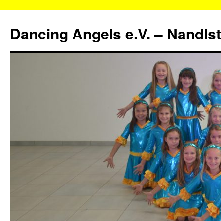
Zum
Inhalt
Dancing Angels e.V. – Nandls
springen