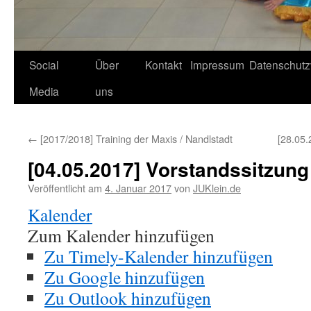
Social
Über
Kontakt
Impressum
Datenschutz
Media
uns
←
[2017/2018] Training der Maxis / Nandlstadt
[28.05.
[04.05.2017] Vorstandssitzung
Veröffentlicht am
4. Januar 2017
von
JUKlein.de
Kalender
Zum Kalender hinzufügen
Zu Timely-Kalender hinzufügen
Zu Google hinzufügen
Zu Outlook hinzufügen