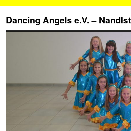
Zum
Inhalt
Dancing Angels e.V. – Nandls
springen