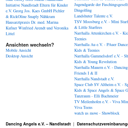
Jugendgarde der Faschingsgesell
Initiative Nandlstadt Eltern für Kinder
Dingolfing
e.V.
Georg Jos. Kaes GmbH
Pichler
Landshuter Talente e.V.
& RickOline
Snaply Nähkram
TSV Moosburg e.V. - Mini Starf
Hausarztpraxis Dr. med. Marina
& Little Starfires
Kufner
Winfried Arendt und Veronika
Narrhalla Attenkirchen e.V. - Ki
Littel
Teenies
Ansichten wechseln?
Narrhalla Au e.V. - PAuer Dance
Mobile Ansicht
Kids & Teenies
Desktop Ansicht
Narrhalla Gammelsdorf e.V. - S
Kids & Young Revolution
Narrhalla Mauern e.V. - Dancing
Friends I & II
Narrhalla Nandstadt e.V.
Space Club SV Altheim e.V. - S
Kids & Space Angels & Space G
Tanzraum - Elli Bachmeier
TV Meilenhofen e.V. - Viva Min
Viva Teens
watch us move - Showblock
Dancing Angels e.V. – Nandlstadt
Datenschutzvereinbarung