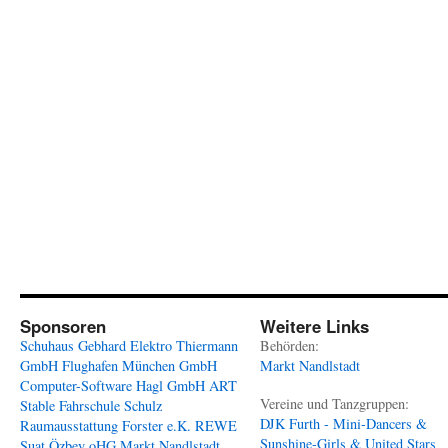
Sponsoren
Weitere Links
Schuhaus Gebhard
Elektro Thiermann
Behörden:
GmbH
Flughafen München GmbH
Markt Nandlstadt
Computer-Software Hagl GmbH
ART
Vereine und Tanzgruppen:
Stable
Fahrschule Schulz
DJK Furth - Mini-Dancers &
Raumausstattung Forster e.K.
REWE
Sunshine-Girls & United Stars
Suat Özbey oHG
Markt Nandlstadt