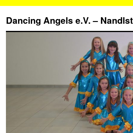
Zum
Inhalt
Dancing Angels e.V. – Nandls
springen