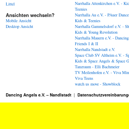
Narrhalla Attenkirchen e.V. - Ki
Littel
Teenies
Ansichten wechseln?
Narrhalla Au e.V. - PAuer Dance
Mobile Ansicht
Kids & Teenies
Desktop Ansicht
Narrhalla Gammelsdorf e.V. - S
Kids & Young Revolution
Narrhalla Mauern e.V. - Dancing
Friends I & II
Narrhalla Nandstadt e.V.
Space Club SV Altheim e.V. - S
Kids & Space Angels & Space G
Tanzraum - Elli Bachmeier
TV Meilenhofen e.V. - Viva Min
Viva Teens
watch us move - Showblock
Dancing Angels e.V. – Nandlstadt
Datenschutzvereinbarung