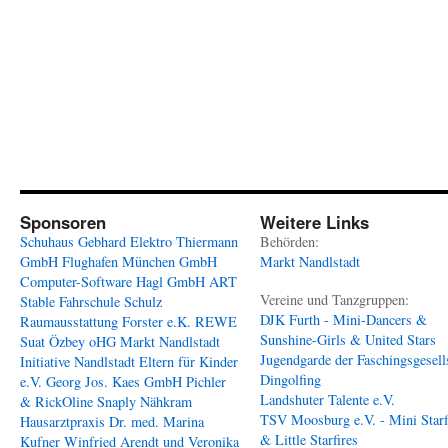
Sponsoren
Weitere Links
Schuhaus Gebhard
Elektro Thiermann
Behörden:
GmbH
Flughafen München GmbH
Markt Nandlstadt
Computer-Software Hagl GmbH
ART
Vereine und Tanzgruppen:
Stable
Fahrschule Schulz
DJK Furth - Mini-Dancers &
Raumausstattung Forster e.K.
REWE
Sunshine-Girls & United Stars
Suat Özbey oHG
Markt Nandlstadt
Jugendgarde der Faschingsgesell
Initiative Nandlstadt Eltern für Kinder
Dingolfing
e.V.
Georg Jos. Kaes GmbH
Pichler
Landshuter Talente e.V.
& RickOline
Snaply Nähkram
TSV Moosburg e.V. - Mini Starf
Hausarztpraxis Dr. med. Marina
& Little Starfires
Kufner
Winfried Arendt und Veronika