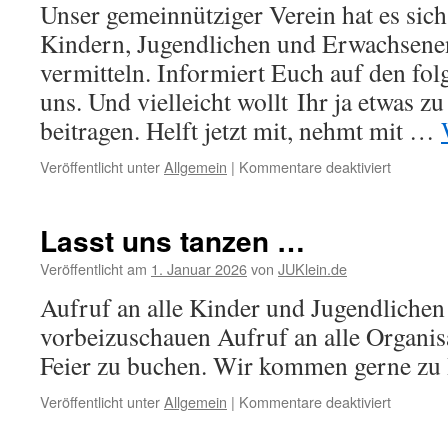
Unser gemeinnütziger Verein hat es sich
Nandlsta
Kindern, Jugendlichen und Erwachsene
vermitteln. Informiert Euch auf den fol
uns. Und vielleicht wollt Ihr ja etwas z
beitragen. Helft jetzt mit, nehmt mit …
für
Veröffentlicht unter
Allgemein
|
Kommentare deaktiviert
Willkom
bei
den
Lasst uns tanzen …
Dancing
Angels
Veröffentlicht am
1. Januar 2026
von
JUKlein.de
Aufruf an alle Kinder und Jugendlichen
vorbeizuschauen Aufruf an alle Organisa
Feier zu buchen. Wir kommen gerne zu 
für
Veröffentlicht unter
Allgemein
|
Kommentare deaktiviert
Lasst
uns