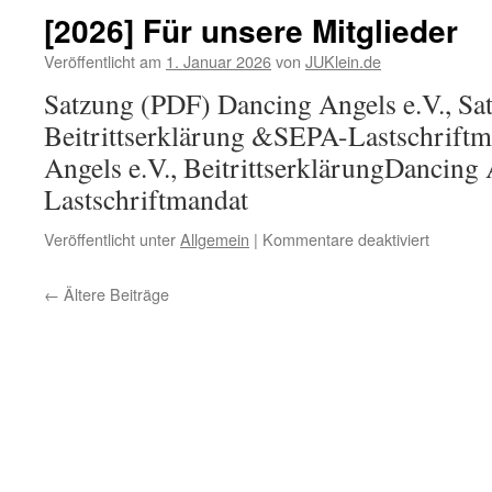
tanzen
[2026] Für unsere Mitglieder
…
Veröffentlicht am
1. Januar 2026
von
JUKlein.de
Satzung (PDF) Dancing Angels e.V., Sa
Beitrittserklärung &SEPA-Lastschrift
Angels e.V., BeitrittserklärungDancing
Lastschriftmandat
für
Veröffentlicht unter
Allgemein
|
Kommentare deaktiviert
[2026]
Für
←
Ältere Beiträge
unsere
Mitgliede