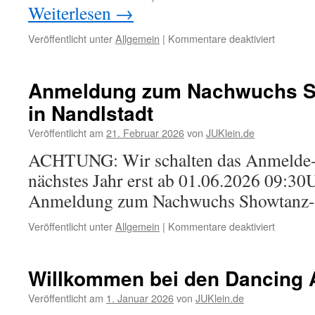
Weiterlesen
→
für
Veröffentlicht unter
Allgemein
|
Kommentare deaktiviert
Wir
suchen
Dich!
Anmeldung zum Nachwuchs Sh
in Nandlstadt
Veröffentlicht am
21. Februar 2026
von
JUKlein.de
ACHTUNG: Wir schalten das Anmelde-
nächstes Jahr erst ab 01.06.2026 09:30U
Anmeldung zum Nachwuchs Showtanz-Fe
für
Veröffentlicht unter
Allgemein
|
Kommentare deaktiviert
Anmeldu
zum
Nachwuc
Willkommen bei den Dancing 
Showtan
Festival
Veröffentlicht am
1. Januar 2026
von
JUKlein.de
in