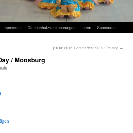
Impressum
Datenschutzvereinbarungen
Intern
Sponsoren
[10.06.2016] Sommerfest KIGA / Freising
→
 Day / Moosburg
n.de
n
fügen