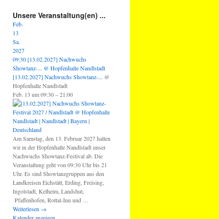
Unsere Veranstaltung(en) ...
Feb.
13
Sa.
2027
09:30
[13.02.2027] Nachwuchs
Showtanz-...
@ Hopfenhalle Nandlstadt
[13.02.2027] Nachwuchs Showtanz-...
@
Hopfenhalle Nandlstadt
Feb. 13 um 09:30 – 21:00
Am Samstag, den 13. Februar 2027 halten
wir in der Hopfenhalle Nandlstadt unser
Nachwuchs Showtanz-Festival ab. Die
Veranstaltung geht von 09:30 Uhr bis 21
Uhr. Es sind Showtanzgruppen aus den
Landkreisen Eichstätt, Erding, Freising,
Ingolstadt, Kelheim, Landshut,
Pfaffenhofen, Rottal-Inn und …
Weiterlesen
→
Kalender anzeigen