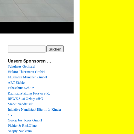
Unsere Sponsoren …
Schuhaus Gebhard
Elektro Thiermann GmbH
Flughafen München GmbH
ART Stable
Fahrschule Schulz
Raumausstattung Forster e.K.
REWE Suat Özbey oHG
Markt Nandlstadt
Initiative Nandlstadt Eltern für Kinder
e.V.
Georg Jos. Kaes GmbH
Pichler & RickOline
Snaply Nähkram