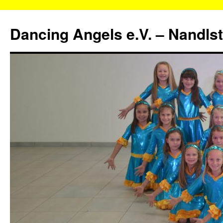
Zum
Inhalt
Dancing Angels e.V. – Nandls
springen