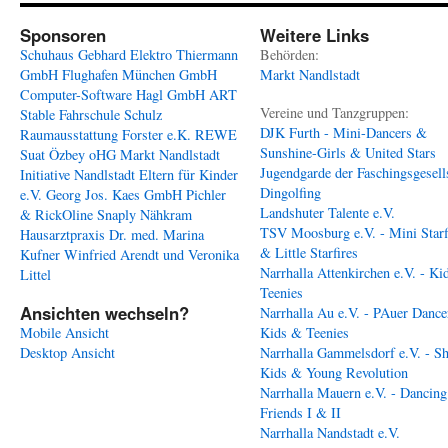
Sponsoren
Weitere Links
Schuhaus Gebhard
Elektro Thiermann
Behörden:
GmbH
Flughafen München GmbH
Markt Nandlstadt
Computer-Software Hagl GmbH
ART
Vereine und Tanzgruppen:
Stable
Fahrschule Schulz
DJK Furth - Mini-Dancers &
Raumausstattung Forster e.K.
REWE
Sunshine-Girls & United Stars
Suat Özbey oHG
Markt Nandlstadt
Jugendgarde der Faschingsgesell
Initiative Nandlstadt Eltern für Kinder
Dingolfing
e.V.
Georg Jos. Kaes GmbH
Pichler
Landshuter Talente e.V.
& RickOline
Snaply Nähkram
TSV Moosburg e.V. - Mini Starf
Hausarztpraxis Dr. med. Marina
& Little Starfires
Kufner
Winfried Arendt und Veronika
Narrhalla Attenkirchen e.V. - Ki
Littel
Teenies
Ansichten wechseln?
Narrhalla Au e.V. - PAuer Dance
Mobile Ansicht
Kids & Teenies
Desktop Ansicht
Narrhalla Gammelsdorf e.V. - S
Kids & Young Revolution
Narrhalla Mauern e.V. - Dancing
Friends I & II
Narrhalla Nandstadt e.V.