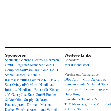
Sponsoren
Weitere Links
Schuhaus Gebhard
Elektro Thiermann
Behörden:
GmbH
Flughafen München GmbH
Markt Nandlstadt
Computer-Software Hagl GmbH
ART
Vereine und Tanzgruppen:
Stable
Fahrschule Schulz
DJK Furth - Mini-Dancers &
Raumausstattung Forster e.K.
REWE
Sunshine-Girls & United Stars
Suat Özbey oHG
Markt Nandlstadt
Jugendgarde der Faschingsgesell
Initiative Nandlstadt Eltern für Kinder
Dingolfing
e.V.
Georg Jos. Kaes GmbH
Pichler
Landshuter Talente e.V.
& RickOline
Snaply Nähkram
TSV Moosburg e.V. - Mini Starf
Hausarztpraxis Dr. med. Marina
& Little Starfires
Kufner
Winfried Arendt und Veronika