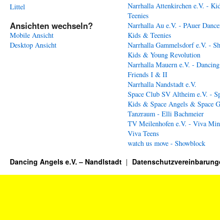
Narrhalla Attenkirchen e.V. - Ki
Littel
Teenies
Ansichten wechseln?
Narrhalla Au e.V. - PAuer Dance
Mobile Ansicht
Kids & Teenies
Desktop Ansicht
Narrhalla Gammelsdorf e.V. - S
Kids & Young Revolution
Narrhalla Mauern e.V. - Dancing
Friends I & II
Narrhalla Nandstadt e.V.
Space Club SV Altheim e.V. - S
Kids & Space Angels & Space G
Tanzraum - Elli Bachmeier
TV Meilenhofen e.V. - Viva Min
Viva Teens
watch us move - Showblock
Dancing Angels e.V. – Nandlstadt
Datenschutzvereinbarung