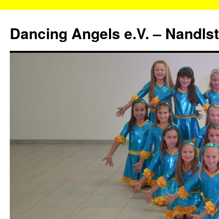
Zum
Inhalt
Dancing Angels e.V. – Nandls
springen