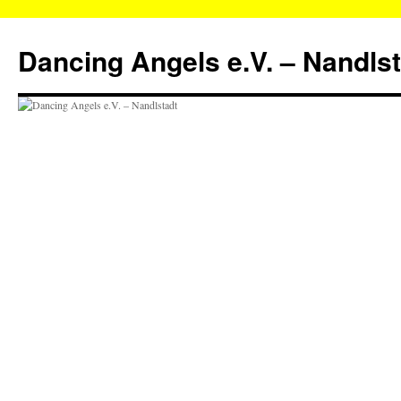
Zum
Inhalt
Dancing Angels e.V. – Nandls
springen