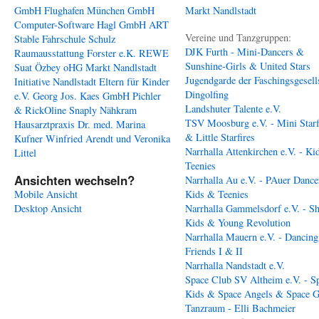
GmbH
Flughafen München GmbH
Markt Nandlstadt
Computer-Software Hagl GmbH
ART
Vereine und Tanzgruppen:
Stable
Fahrschule Schulz
DJK Furth - Mini-Dancers &
Raumausstattung Forster e.K.
REWE
Sunshine-Girls & United Stars
Suat Özbey oHG
Markt Nandlstadt
Jugendgarde der Faschingsgesell
Initiative Nandlstadt Eltern für Kinder
Dingolfing
e.V.
Georg Jos. Kaes GmbH
Pichler
Landshuter Talente e.V.
& RickOline
Snaply Nähkram
TSV Moosburg e.V. - Mini Starf
Hausarztpraxis Dr. med. Marina
& Little Starfires
Kufner
Winfried Arendt und Veronika
Narrhalla Attenkirchen e.V. - Ki
Littel
Teenies
Ansichten wechseln?
Narrhalla Au e.V. - PAuer Dance
Mobile Ansicht
Kids & Teenies
Desktop Ansicht
Narrhalla Gammelsdorf e.V. - S
Kids & Young Revolution
Narrhalla Mauern e.V. - Dancing
Friends I & II
Narrhalla Nandstadt e.V.
Space Club SV Altheim e.V. - S
Kids & Space Angels & Space G
Tanzraum - Elli Bachmeier