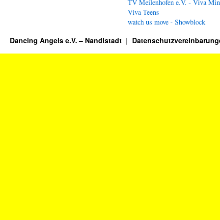
TV Meilenhofen e.V. - Viva Min
Viva Teens
watch us move - Showblock
Dancing Angels e.V. – Nandlstadt
Datenschutzvereinbarung