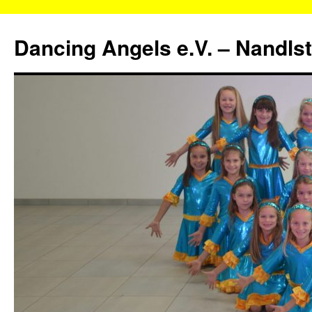
Zum
Inhalt
Dancing Angels e.V. – Nandls
springen