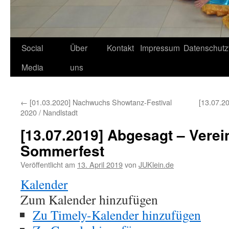
Social
Über
Kontakt
Impressum
Datenschutz
Media
uns
←
[01.03.2020] Nachwuchs Showtanz-Festival
[13.07.2
2020 / Nandlstadt
[13.07.2019] Abgesagt – Verei
Sommerfest
Veröffentlicht am
13. April 2019
von
JUKlein.de
Kalender
Zum Kalender hinzufügen
Zu Timely-Kalender hinzufügen