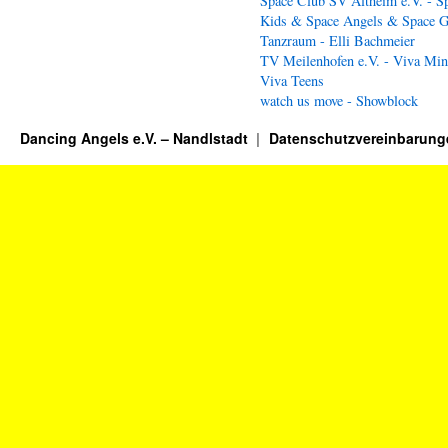
Space Club SV Altheim e.V. - S
Kids & Space Angels & Space G
Tanzraum - Elli Bachmeier
TV Meilenhofen e.V. - Viva Min
Viva Teens
watch us move - Showblock
Dancing Angels e.V. – Nandlstadt
Datenschutzvereinbarung