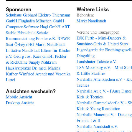
Sponsoren
Weitere Links
Schuhaus Gebhard
Elektro Thiermann
Behörden:
GmbH
Flughafen München GmbH
Markt Nandlstadt
Computer-Software Hagl GmbH
ART
Vereine und Tanzgruppen:
Stable
Fahrschule Schulz
DJK Furth - Mini-Dancers &
Raumausstattung Forster e.K.
REWE
Sunshine-Girls & United Stars
Suat Özbey oHG
Markt Nandlstadt
Jugendgarde der Faschingsgesell
Initiative Nandlstadt Eltern für Kinder
Dingolfing
e.V.
Georg Jos. Kaes GmbH
Pichler
Landshuter Talente e.V.
& RickOline
Snaply Nähkram
TSV Moosburg e.V. - Mini Starf
Hausarztpraxis Dr. med. Marina
& Little Starfires
Kufner
Winfried Arendt und Veronika
Narrhalla Attenkirchen e.V. - Ki
Littel
Teenies
Ansichten wechseln?
Narrhalla Au e.V. - PAuer Dance
Mobile Ansicht
Kids & Teenies
Desktop Ansicht
Narrhalla Gammelsdorf e.V. - S
Kids & Young Revolution
Narrhalla Mauern e.V. - Dancing
Friends I & II
Narrhalla Nandstadt e.V.