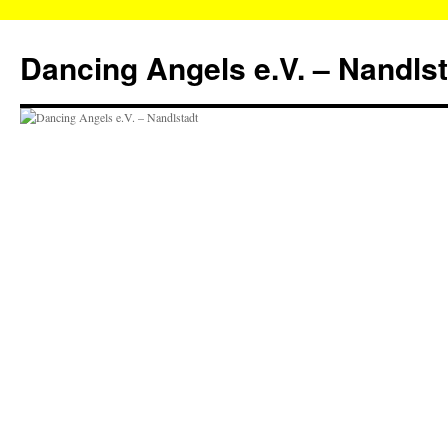
Zum
Inhalt
Dancing Angels e.V. – Nandls
springen