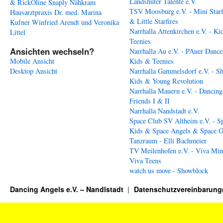
Landshuter Talente e.V.
& RickOline
Snaply Nähkram
TSV Moosburg e.V. - Mini Starf
Hausarztpraxis Dr. med. Marina
& Little Starfires
Kufner
Winfried Arendt und Veronika
Narrhalla Attenkirchen e.V. - Ki
Littel
Teenies
Ansichten wechseln?
Narrhalla Au e.V. - PAuer Dance
Mobile Ansicht
Kids & Teenies
Desktop Ansicht
Narrhalla Gammelsdorf e.V. - S
Kids & Young Revolution
Narrhalla Mauern e.V. - Dancing
Friends I & II
Narrhalla Nandstadt e.V.
Space Club SV Altheim e.V. - S
Kids & Space Angels & Space G
Tanzraum - Elli Bachmeier
TV Meilenhofen e.V. - Viva Min
Viva Teens
watch us move - Showblock
Dancing Angels e.V. – Nandlstadt
Datenschutzvereinbarung