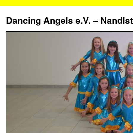
Zum
Inhalt
Dancing Angels e.V. – Nandls
springen