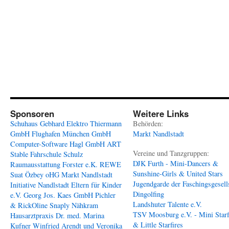
Sponsoren
Weitere Links
Schuhaus Gebhard
Elektro Thiermann
Behörden:
GmbH
Flughafen München GmbH
Markt Nandlstadt
Computer-Software Hagl GmbH
ART
Vereine und Tanzgruppen:
Stable
Fahrschule Schulz
DJK Furth - Mini-Dancers &
Raumausstattung Forster e.K.
REWE
Sunshine-Girls & United Stars
Suat Özbey oHG
Markt Nandlstadt
Jugendgarde der Faschingsgesell
Initiative Nandlstadt Eltern für Kinder
Dingolfing
e.V.
Georg Jos. Kaes GmbH
Pichler
Landshuter Talente e.V.
& RickOline
Snaply Nähkram
TSV Moosburg e.V. - Mini Starf
Hausarztpraxis Dr. med. Marina
& Little Starfires
Kufner
Winfried Arendt und Veronika