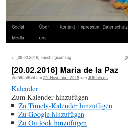
Social
Über
Kontakt
Impressum
Datenschutz
Media
uns
←
[09.02.2016] Faschingsumzug
[
[20.02.2016] Maria de la Paz
Veröffentlicht am
20. November 2015
von
JUKlein.de
Kalender
Zum Kalender hinzufügen
Zu Timely-Kalender hinzufügen
Zu Google hinzufügen
Zu Outlook hinzufügen