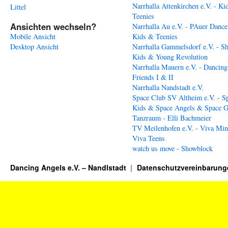
Narrhalla Attenkirchen e.V. - Ki
Littel
Teenies
Ansichten wechseln?
Narrhalla Au e.V. - PAuer Dance
Mobile Ansicht
Kids & Teenies
Desktop Ansicht
Narrhalla Gammelsdorf e.V. - S
Kids & Young Revolution
Narrhalla Mauern e.V. - Dancing
Friends I & II
Narrhalla Nandstadt e.V.
Space Club SV Altheim e.V. - S
Kids & Space Angels & Space G
Tanzraum - Elli Bachmeier
TV Meilenhofen e.V. - Viva Min
Viva Teens
watch us move - Showblock
Dancing Angels e.V. – Nandlstadt
Datenschutzvereinbarung