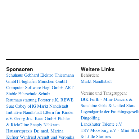
Sponsoren
Weitere Links
Schuhaus Gebhard
Elektro Thiermann
Behörden:
GmbH
Flughafen München GmbH
Markt Nandlstadt
Computer-Software Hagl GmbH
ART
Vereine und Tanzgruppen:
Stable
Fahrschule Schulz
DJK Furth - Mini-Dancers &
Raumausstattung Forster e.K.
REWE
Sunshine-Girls & United Stars
Suat Özbey oHG
Markt Nandlstadt
Jugendgarde der Faschingsgesell
Initiative Nandlstadt Eltern für Kinder
Dingolfing
e.V.
Georg Jos. Kaes GmbH
Pichler
Landshuter Talente e.V.
& RickOline
Snaply Nähkram
TSV Moosburg e.V. - Mini Starf
Hausarztpraxis Dr. med. Marina
& Little Starfires
Kufner
Winfried Arendt und Veronika