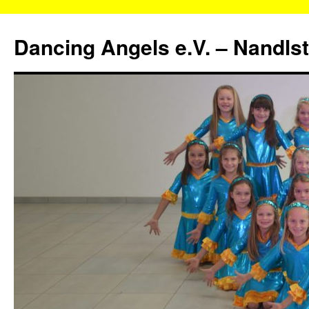
Zum
Inhalt
Dancing Angels e.V. – Nandls
springen