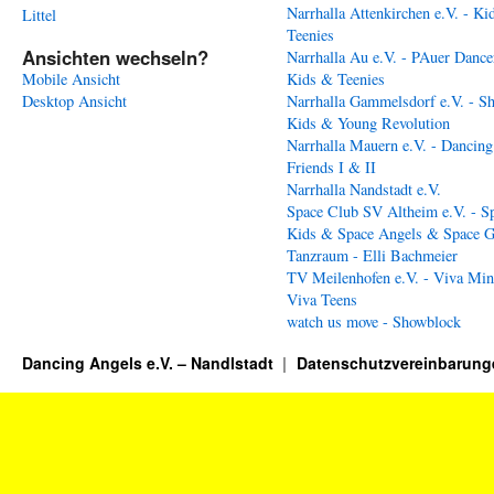
Narrhalla Attenkirchen e.V. - Ki
Littel
Teenies
Ansichten wechseln?
Narrhalla Au e.V. - PAuer Dance
Mobile Ansicht
Kids & Teenies
Desktop Ansicht
Narrhalla Gammelsdorf e.V. - S
Kids & Young Revolution
Narrhalla Mauern e.V. - Dancing
Friends I & II
Narrhalla Nandstadt e.V.
Space Club SV Altheim e.V. - S
Kids & Space Angels & Space G
Tanzraum - Elli Bachmeier
TV Meilenhofen e.V. - Viva Min
Viva Teens
watch us move - Showblock
Dancing Angels e.V. – Nandlstadt
Datenschutzvereinbarung