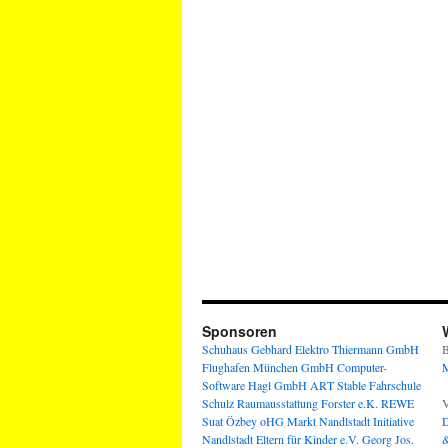
Sponsoren
Schuhaus Gebhard
Elektro Thiermann GmbH
B
Flughafen München GmbH
Computer-
M
Software Hagl GmbH
ART Stable
Fahrschule
Schulz
Raumausstattung Forster e.K.
REWE
V
Suat Özbey oHG
Markt Nandlstadt
Initiative
D
Nandlstadt Eltern für Kinder e.V.
Georg Jos.
&