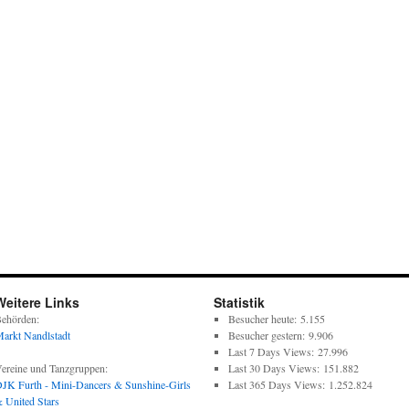
Weitere Links
Statistik
ehörden:
Besucher heute:
5.155
arkt Nandlstadt
Besucher gestern:
9.906
Last 7 Days Views:
27.996
ereine und Tanzgruppen:
Last 30 Days Views:
151.882
JK Furth - Mini-Dancers & Sunshine-Girls
Last 365 Days Views:
1.252.824
 United Stars