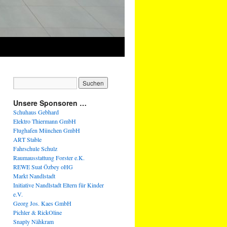
Unsere Sponsoren …
Schuhaus Gebhard
Elektro Thiermann GmbH
Flughafen München GmbH
ART Stable
Fahrschule Schulz
Raumausstattung Forster e.K.
REWE Suat Özbey oHG
Markt Nandlstadt
Initiative Nandlstadt Eltern für Kinder
e.V.
Georg Jos. Kaes GmbH
Pichler & RickOline
Snaply Nähkram