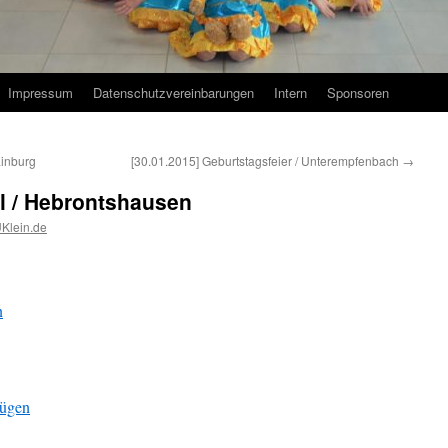
Impressum
Datenschutzvereinbarungen
Intern
Sponsoren
ainburg
[30.01.2015] Geburtstagsfeier / Unterempfenbach
→
ll / Hebrontshausen
Klein.de
n
fügen