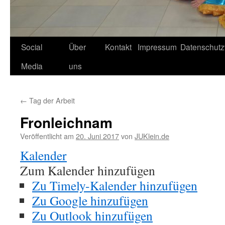
Social
Über
Kontakt
Impressum
Datenschutz
Media
uns
←
Tag der Arbeit
Fronleichnam
Veröffentlicht am
20. Juni 2017
von
JUKlein.de
Kalender
Zum Kalender hinzufügen
Zu Timely-Kalender hinzufügen
Zu Google hinzufügen
Zu Outlook hinzufügen