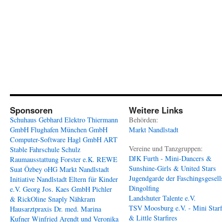
Sponsoren
Weitere Links
Schuhaus Gebhard
Elektro Thiermann
Behörden:
GmbH
Flughafen München GmbH
Markt Nandlstadt
Computer-Software Hagl GmbH
ART
Vereine und Tanzgruppen:
Stable
Fahrschule Schulz
DJK Furth - Mini-Dancers &
Raumausstattung Forster e.K.
REWE
Sunshine-Girls & United Stars
Suat Özbey oHG
Markt Nandlstadt
Jugendgarde der Faschingsgesell
Initiative Nandlstadt Eltern für Kinder
Dingolfing
e.V.
Georg Jos. Kaes GmbH
Pichler
Landshuter Talente e.V.
& RickOline
Snaply Nähkram
TSV Moosburg e.V. - Mini Starf
Hausarztpraxis Dr. med. Marina
& Little Starfires
Kufner
Winfried Arendt und Veronika