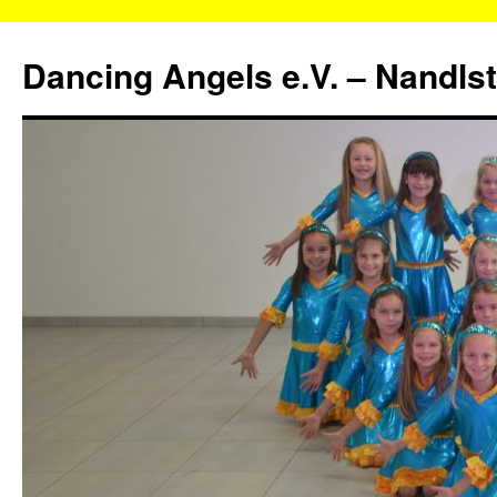
Zum
Inhalt
Dancing Angels e.V. – Nandls
springen