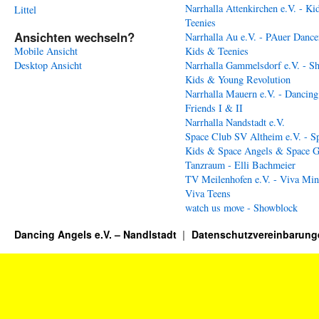
Narrhalla Attenkirchen e.V. - Ki
Littel
Teenies
Ansichten wechseln?
Narrhalla Au e.V. - PAuer Dance
Mobile Ansicht
Kids & Teenies
Desktop Ansicht
Narrhalla Gammelsdorf e.V. - S
Kids & Young Revolution
Narrhalla Mauern e.V. - Dancing
Friends I & II
Narrhalla Nandstadt e.V.
Space Club SV Altheim e.V. - S
Kids & Space Angels & Space G
Tanzraum - Elli Bachmeier
TV Meilenhofen e.V. - Viva Min
Viva Teens
watch us move - Showblock
Dancing Angels e.V. – Nandlstadt
Datenschutzvereinbarung