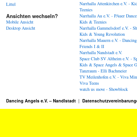
Narrhalla Attenkirchen e.V. - Ki
Littel
Teenies
Ansichten wechseln?
Narrhalla Au e.V. - PAuer Dance
Mobile Ansicht
Kids & Teenies
Desktop Ansicht
Narrhalla Gammelsdorf e.V. - S
Kids & Young Revolution
Narrhalla Mauern e.V. - Dancing
Friends I & II
Narrhalla Nandstadt e.V.
Space Club SV Altheim e.V. - S
Kids & Space Angels & Space G
Tanzraum - Elli Bachmeier
TV Meilenhofen e.V. - Viva Min
Viva Teens
watch us move - Showblock
Dancing Angels e.V. – Nandlstadt
Datenschutzvereinbarung