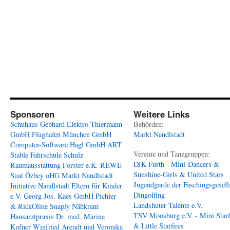
Sponsoren
Weitere Links
Schuhaus Gebhard
Elektro Thiermann
Behörden:
GmbH
Flughafen München GmbH
Markt Nandlstadt
Computer-Software Hagl GmbH
ART
Vereine und Tanzgruppen:
Stable
Fahrschule Schulz
DJK Furth - Mini-Dancers &
Raumausstattung Forster e.K.
REWE
Sunshine-Girls & United Stars
Suat Özbey oHG
Markt Nandlstadt
Jugendgarde der Faschingsgesell
Initiative Nandlstadt Eltern für Kinder
Dingolfing
e.V.
Georg Jos. Kaes GmbH
Pichler
Landshuter Talente e.V.
& RickOline
Snaply Nähkram
TSV Moosburg e.V. - Mini Starf
Hausarztpraxis Dr. med. Marina
& Little Starfires
Kufner
Winfried Arendt und Veronika