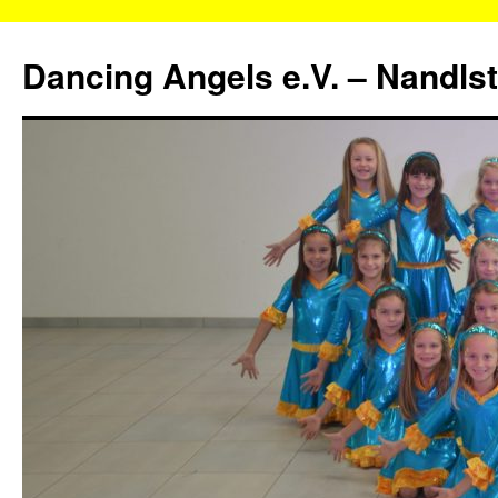
Zum
Inhalt
Dancing Angels e.V. – Nandls
springen