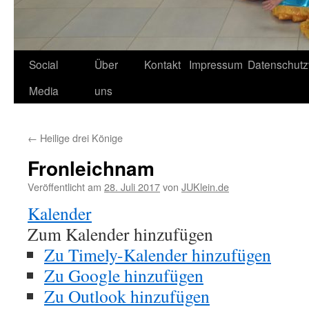
Social
Über
Kontakt
Impressum
Datenschutz
Media
uns
←
Heilige drei Könige
Fronleichnam
Veröffentlicht am
28. Juli 2017
von
JUKlein.de
Kalender
Zum Kalender hinzufügen
Zu Timely-Kalender hinzufügen
Zu Google hinzufügen
Zu Outlook hinzufügen