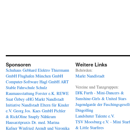
Sponsoren
Weitere Links
Schuhaus Gebhard
Elektro Thiermann
Behörden:
GmbH
Flughafen München GmbH
Markt Nandlstadt
Computer-Software Hagl GmbH
ART
Vereine und Tanzgruppen:
Stable
Fahrschule Schulz
DJK Furth - Mini-Dancers &
Raumausstattung Forster e.K.
REWE
Sunshine-Girls & United Stars
Suat Özbey oHG
Markt Nandlstadt
Jugendgarde der Faschingsgesell
Initiative Nandlstadt Eltern für Kinder
Dingolfing
e.V.
Georg Jos. Kaes GmbH
Pichler
Landshuter Talente e.V.
& RickOline
Snaply Nähkram
TSV Moosburg e.V. - Mini Starf
Hausarztpraxis Dr. med. Marina
& Little Starfires
Kufner
Winfried Arendt und Veronika