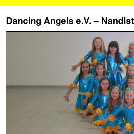
Zum
Inhalt
Dancing Angels e.V. – Nandls
springen