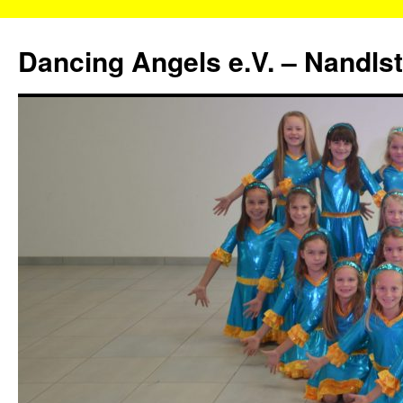
Zum
Inhalt
Dancing Angels e.V. – Nandls
springen