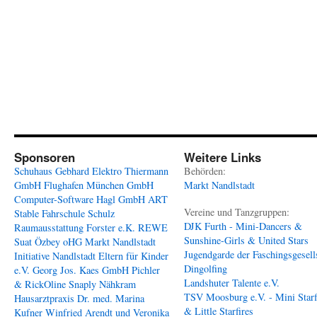
Sponsoren
Weitere Links
Schuhaus Gebhard
Elektro Thiermann
Behörden:
GmbH
Flughafen München GmbH
Markt Nandlstadt
Computer-Software Hagl GmbH
ART
Vereine und Tanzgruppen:
Stable
Fahrschule Schulz
DJK Furth - Mini-Dancers &
Raumausstattung Forster e.K.
REWE
Sunshine-Girls & United Stars
Suat Özbey oHG
Markt Nandlstadt
Jugendgarde der Faschingsgesell
Initiative Nandlstadt Eltern für Kinder
Dingolfing
e.V.
Georg Jos. Kaes GmbH
Pichler
Landshuter Talente e.V.
& RickOline
Snaply Nähkram
TSV Moosburg e.V. - Mini Starf
Hausarztpraxis Dr. med. Marina
& Little Starfires
Kufner
Winfried Arendt und Veronika