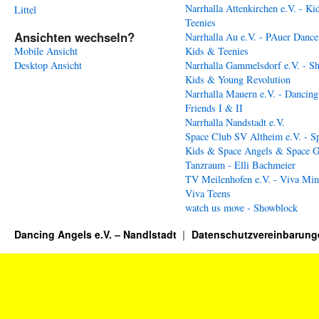
Narrhalla Attenkirchen e.V. - Ki
Littel
Teenies
Ansichten wechseln?
Narrhalla Au e.V. - PAuer Dance
Mobile Ansicht
Kids & Teenies
Desktop Ansicht
Narrhalla Gammelsdorf e.V. - S
Kids & Young Revolution
Narrhalla Mauern e.V. - Dancing
Friends I & II
Narrhalla Nandstadt e.V.
Space Club SV Altheim e.V. - S
Kids & Space Angels & Space G
Tanzraum - Elli Bachmeier
TV Meilenhofen e.V. - Viva Min
Viva Teens
watch us move - Showblock
Dancing Angels e.V. – Nandlstadt
Datenschutzvereinbarung