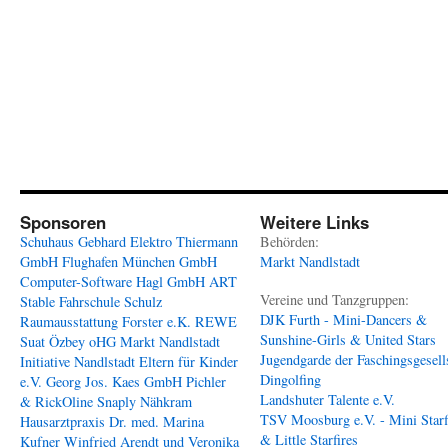
Sponsoren
Weitere Links
Schuhaus Gebhard
Elektro Thiermann
Behörden:
GmbH
Flughafen München GmbH
Markt Nandlstadt
Computer-Software Hagl GmbH
ART
Vereine und Tanzgruppen:
Stable
Fahrschule Schulz
DJK Furth - Mini-Dancers &
Raumausstattung Forster e.K.
REWE
Sunshine-Girls & United Stars
Suat Özbey oHG
Markt Nandlstadt
Jugendgarde der Faschingsgesell
Initiative Nandlstadt Eltern für Kinder
Dingolfing
e.V.
Georg Jos. Kaes GmbH
Pichler
Landshuter Talente e.V.
& RickOline
Snaply Nähkram
TSV Moosburg e.V. - Mini Starf
Hausarztpraxis Dr. med. Marina
& Little Starfires
Kufner
Winfried Arendt und Veronika