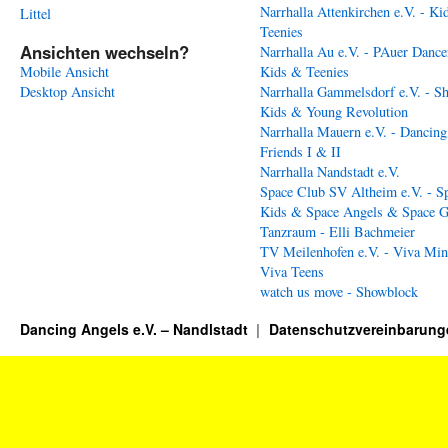
Narrhalla Attenkirchen e.V. - Ki
Littel
Teenies
Ansichten wechseln?
Narrhalla Au e.V. - PAuer Dance
Mobile Ansicht
Kids & Teenies
Desktop Ansicht
Narrhalla Gammelsdorf e.V. - S
Kids & Young Revolution
Narrhalla Mauern e.V. - Dancing
Friends I & II
Narrhalla Nandstadt e.V.
Space Club SV Altheim e.V. - S
Kids & Space Angels & Space G
Tanzraum - Elli Bachmeier
TV Meilenhofen e.V. - Viva Min
Viva Teens
watch us move - Showblock
Dancing Angels e.V. – Nandlstadt
Datenschutzvereinbarung