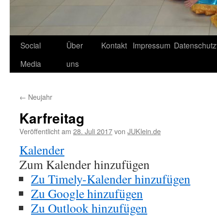
Social
Über
Kontakt
Impressum
Datenschutz
Media
uns
←
Neujahr
Karfreitag
Veröffentlicht am
28. Juli 2017
von
JUKlein.de
Kalender
Zum Kalender hinzufügen
Zu Timely-Kalender hinzufügen
Zu Google hinzufügen
Zu Outlook hinzufügen