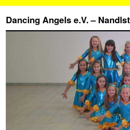
Zum
Inhalt
Dancing Angels e.V. – Nandls
springen