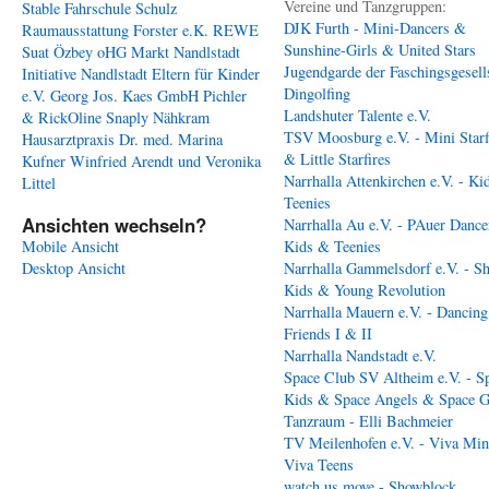
Vereine und Tanzgruppen:
Stable
Fahrschule Schulz
DJK Furth - Mini-Dancers &
Raumausstattung Forster e.K.
REWE
Sunshine-Girls & United Stars
Suat Özbey oHG
Markt Nandlstadt
Jugendgarde der Faschingsgesell
Initiative Nandlstadt Eltern für Kinder
Dingolfing
e.V.
Georg Jos. Kaes GmbH
Pichler
Landshuter Talente e.V.
& RickOline
Snaply Nähkram
TSV Moosburg e.V. - Mini Starf
Hausarztpraxis Dr. med. Marina
& Little Starfires
Kufner
Winfried Arendt und Veronika
Narrhalla Attenkirchen e.V. - Ki
Littel
Teenies
Ansichten wechseln?
Narrhalla Au e.V. - PAuer Dance
Mobile Ansicht
Kids & Teenies
Desktop Ansicht
Narrhalla Gammelsdorf e.V. - S
Kids & Young Revolution
Narrhalla Mauern e.V. - Dancing
Friends I & II
Narrhalla Nandstadt e.V.
Space Club SV Altheim e.V. - S
Kids & Space Angels & Space G
Tanzraum - Elli Bachmeier
TV Meilenhofen e.V. - Viva Min
Viva Teens
watch us move - Showblock