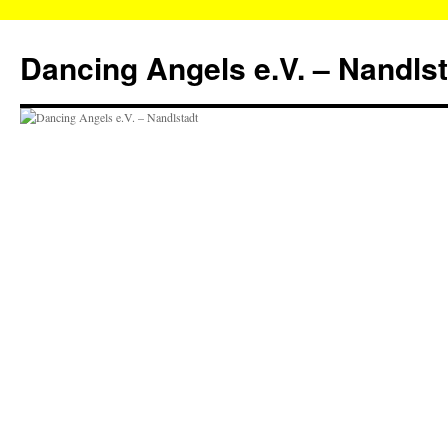
Zum
Inhalt
Dancing Angels e.V. – Nandls
springen