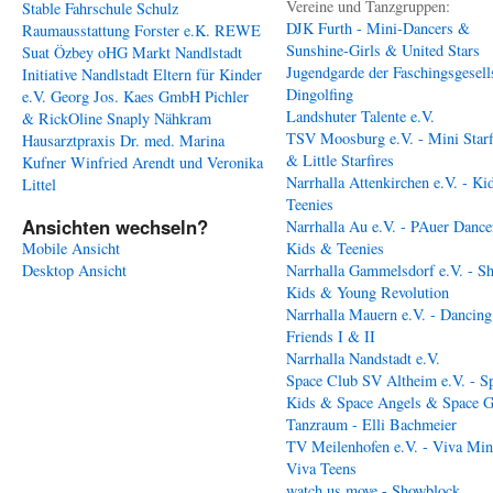
Vereine und Tanzgruppen:
Stable
Fahrschule Schulz
DJK Furth - Mini-Dancers &
Raumausstattung Forster e.K.
REWE
Sunshine-Girls & United Stars
Suat Özbey oHG
Markt Nandlstadt
Jugendgarde der Faschingsgesell
Initiative Nandlstadt Eltern für Kinder
Dingolfing
e.V.
Georg Jos. Kaes GmbH
Pichler
Landshuter Talente e.V.
& RickOline
Snaply Nähkram
TSV Moosburg e.V. - Mini Starf
Hausarztpraxis Dr. med. Marina
& Little Starfires
Kufner
Winfried Arendt und Veronika
Narrhalla Attenkirchen e.V. - Ki
Littel
Teenies
Ansichten wechseln?
Narrhalla Au e.V. - PAuer Dance
Mobile Ansicht
Kids & Teenies
Desktop Ansicht
Narrhalla Gammelsdorf e.V. - S
Kids & Young Revolution
Narrhalla Mauern e.V. - Dancing
Friends I & II
Narrhalla Nandstadt e.V.
Space Club SV Altheim e.V. - S
Kids & Space Angels & Space G
Tanzraum - Elli Bachmeier
TV Meilenhofen e.V. - Viva Min
Viva Teens
watch us move - Showblock