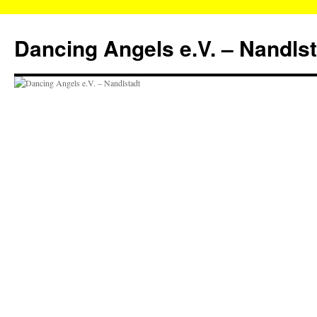
Zum
Inhalt
Dancing Angels e.V. – Nandls
springen