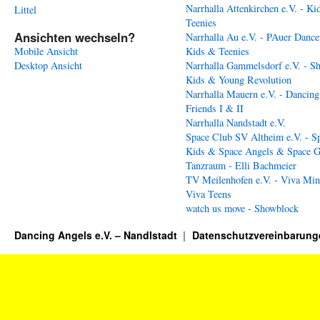
Narrhalla Attenkirchen e.V. - Ki
Littel
Teenies
Ansichten wechseln?
Narrhalla Au e.V. - PAuer Dance
Mobile Ansicht
Kids & Teenies
Desktop Ansicht
Narrhalla Gammelsdorf e.V. - S
Kids & Young Revolution
Narrhalla Mauern e.V. - Dancing
Friends I & II
Narrhalla Nandstadt e.V.
Space Club SV Altheim e.V. - S
Kids & Space Angels & Space G
Tanzraum - Elli Bachmeier
TV Meilenhofen e.V. - Viva Min
Viva Teens
watch us move - Showblock
Dancing Angels e.V. – Nandlstadt
Datenschutzvereinbarung