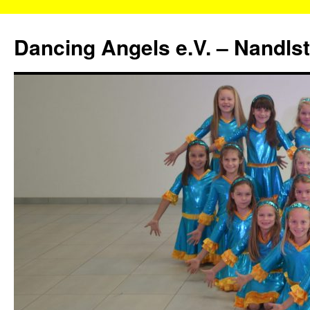
Zum
Inhalt
Dancing Angels e.V. – Nandls
springen