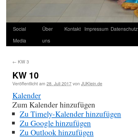
Social
Über
Kontakt
Impressum
Datenschutz
Media
uns
←
KW 3
KW 10
Veröffentlicht am
28. Juli 2017
von
JUKlein.de
Kalender
Zum Kalender hinzufügen
Zu Timely-Kalender hinzufügen
Zu Google hinzufügen
Zu Outlook hinzufügen