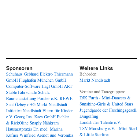
Sponsoren
Weitere Links
Schuhaus Gebhard
Elektro Thiermann
Behörden:
GmbH
Flughafen München GmbH
Markt Nandlstadt
Computer-Software Hagl GmbH
ART
Vereine und Tanzgruppen:
Stable
Fahrschule Schulz
DJK Furth - Mini-Dancers &
Raumausstattung Forster e.K.
REWE
Sunshine-Girls & United Stars
Suat Özbey oHG
Markt Nandlstadt
Jugendgarde der Faschingsgesell
Initiative Nandlstadt Eltern für Kinder
Dingolfing
e.V.
Georg Jos. Kaes GmbH
Pichler
Landshuter Talente e.V.
& RickOline
Snaply Nähkram
TSV Moosburg e.V. - Mini Starf
Hausarztpraxis Dr. med. Marina
& Little Starfires
Kufner
Winfried Arendt und Veronika