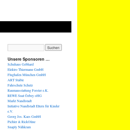
Unsere Sponsoren …
Schuhaus Gebhard
Elektro Thiermann GmbH
Flughafen München GmbH
ART Stable
Fahrschule Schulz
Raumausstattung Forster e.K.
REWE Suat Özbey oHG
Markt Nandlstadt
Initiative Nandlstadt Eltern für Kinder
e.V.
Georg Jos. Kaes GmbH
Pichler & RickOline
Snaply Nähkram