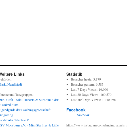
Weitere Links
Statistik
ehörden:
Besucher heute:
3.179
arkt Nandlstadt
Besucher gestern:
6.583
Last 7 Days Views:
16.090
ereine und Tanzgruppen:
Last 30 Days Views:
160.570
JK Furth - Mini-Dancers & Sunshine-Girls
Last 365 Days Views:
1.240.296
 United Stars
Facebook
ugendgarde der Faschingsgesellschaft
ingolfing
Facebook
andshuter Talente e.V.
SV Moosburg e.V. - Mini Starfires & Little
https://www.instagram.com/dancing_angels_