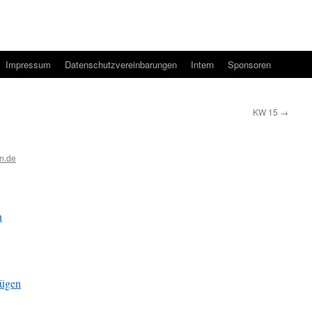
Impressum
Datenschutzvereinbarungen
Intern
Sponsoren
KW 15
→
n.de
n
fügen