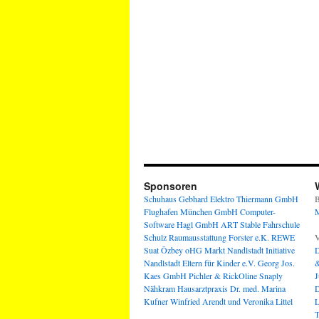
Sponsoren
Schuhaus Gebhard
Elektro Thiermann GmbH
B
Flughafen München GmbH
Computer-
M
Software Hagl GmbH
ART Stable
Fahrschule
Schulz
Raumausstattung Forster e.K.
REWE
V
Suat Özbey oHG
Markt Nandlstadt
Initiative
D
Nandlstadt Eltern für Kinder e.V.
Georg Jos.
&
Kaes GmbH
Pichler & RickOline
Snaply
J
Nähkram
Hausarztpraxis Dr. med. Marina
D
Kufner
Winfried Arendt und Veronika Littel
L
T