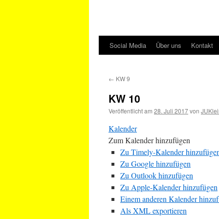
Social Media
Über uns
Kontakt
←
KW 9
KW 10
Veröffentlicht am
28. Juli 2017
von
JUKlei
Kalender
Zum Kalender hinzufügen
Zu Timely-Kalender hinzufüge
Zu Google hinzufügen
Zu Outlook hinzufügen
Zu Apple-Kalender hinzufügen
Einem anderen Kalender hinzu
Als XML exportieren