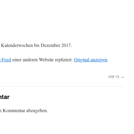
die Kalenderwochen bis Dezember 2017.
r-Feed
einer anderen Website repliziert.
Original anzeigen
KW 15
→
tar
en Kommentar abzugeben.