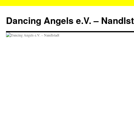
Zum
Inhalt
Dancing Angels e.V. – Nandls
springen