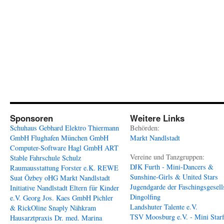
Sponsoren
Weitere Links
Schuhaus Gebhard
Elektro Thiermann
Behörden:
GmbH
Flughafen München GmbH
Markt Nandlstadt
Computer-Software Hagl GmbH
ART
Vereine und Tanzgruppen:
Stable
Fahrschule Schulz
DJK Furth - Mini-Dancers &
Raumausstattung Forster e.K.
REWE
Sunshine-Girls & United Stars
Suat Özbey oHG
Markt Nandlstadt
Jugendgarde der Faschingsgesell
Initiative Nandlstadt Eltern für Kinder
Dingolfing
e.V.
Georg Jos. Kaes GmbH
Pichler
Landshuter Talente e.V.
& RickOline
Snaply Nähkram
TSV Moosburg e.V. - Mini Starf
Hausarztpraxis Dr. med. Marina