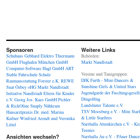
Sponsoren
Weitere Links
Schuhaus Gebhard
Elektro Thiermann
Behörden:
GmbH
Flughafen München GmbH
Markt Nandlstadt
Computer-Software Hagl GmbH
ART
Vereine und Tanzgruppen:
Stable
Fahrschule Schulz
DJK Furth - Mini-Dancers &
Raumausstattung Forster e.K.
REWE
Sunshine-Girls & United Stars
Suat Özbey oHG
Markt Nandlstadt
Jugendgarde der Faschingsgesell
Initiative Nandlstadt Eltern für Kinder
Dingolfing
e.V.
Georg Jos. Kaes GmbH
Pichler
Landshuter Talente e.V.
& RickOline
Snaply Nähkram
TSV Moosburg e.V. - Mini Starf
Hausarztpraxis Dr. med. Marina
& Little Starfires
Kufner
Winfried Arendt und Veronika
Narrhalla Attenkirchen e.V. - Ki
Littel
Teenies
Ansichten wechseln?
Narrhalla Au e.V. - PAuer Dance