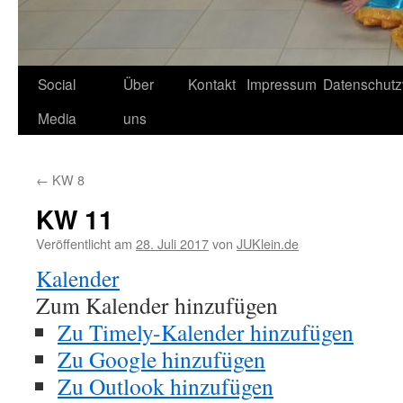
Social
Über
Kontakt
Impressum
Datenschutz
Media
uns
←
KW 8
KW 11
Veröffentlicht am
28. Juli 2017
von
JUKlein.de
Kalender
Zum Kalender hinzufügen
Zu Timely-Kalender hinzufügen
Zu Google hinzufügen
Zu Outlook hinzufügen