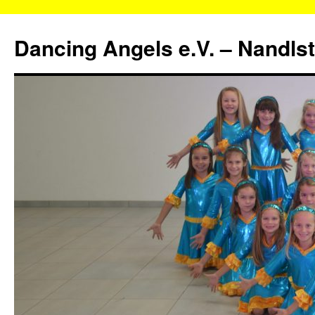
Zum
Inhalt
Dancing Angels e.V. – Nandls
springen