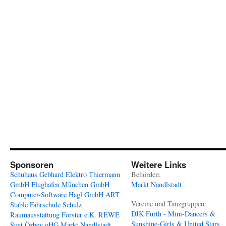
Sponsoren
Weitere Links
Schuhaus Gebhard
Elektro Thiermann
Behörden:
GmbH
Flughafen München GmbH
Markt Nandlstadt
Computer-Software Hagl GmbH
ART
Vereine und Tanzgruppen:
Stable
Fahrschule Schulz
DJK Furth - Mini-Dancers &
Raumausstattung Forster e.K.
REWE
Sunshine-Girls & United Stars
Suat Özbey oHG
Markt Nandlstadt