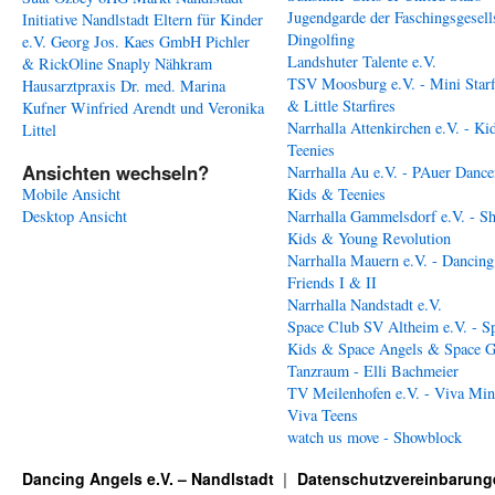
Jugendgarde der Faschingsgesell
Initiative Nandlstadt Eltern für Kinder
Dingolfing
e.V.
Georg Jos. Kaes GmbH
Pichler
Landshuter Talente e.V.
& RickOline
Snaply Nähkram
TSV Moosburg e.V. - Mini Starf
Hausarztpraxis Dr. med. Marina
& Little Starfires
Kufner
Winfried Arendt und Veronika
Narrhalla Attenkirchen e.V. - Ki
Littel
Teenies
Ansichten wechseln?
Narrhalla Au e.V. - PAuer Dance
Mobile Ansicht
Kids & Teenies
Desktop Ansicht
Narrhalla Gammelsdorf e.V. - S
Kids & Young Revolution
Narrhalla Mauern e.V. - Dancing
Friends I & II
Narrhalla Nandstadt e.V.
Space Club SV Altheim e.V. - S
Kids & Space Angels & Space G
Tanzraum - Elli Bachmeier
TV Meilenhofen e.V. - Viva Min
Viva Teens
watch us move - Showblock
Dancing Angels e.V. – Nandlstadt
Datenschutzvereinbarung