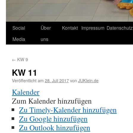
Social
Über
Kontakt
Impressum
Datenschutz
Media
uns
←
KW 9
KW 11
Veröffentlicht am
28. Juli 2017
von
JUKlein.de
Kalender
Zum Kalender hinzufügen
Zu Timely-Kalender hinzufügen
Zu Google hinzufügen
Zu Outlook hinzufügen