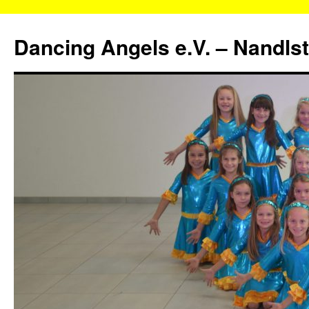
Zum
Inhalt
Dancing Angels e.V. – Nandls
springen