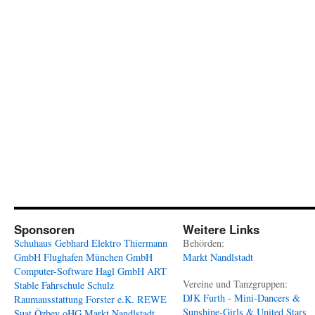
Sponsoren
Weitere Links
Schuhaus Gebhard
Elektro Thiermann
Behörden:
GmbH
Flughafen München GmbH
Markt Nandlstadt
Computer-Software Hagl GmbH
ART
Vereine und Tanzgruppen:
Stable
Fahrschule Schulz
DJK Furth - Mini-Dancers &
Raumausstattung Forster e.K.
REWE
Sunshine-Girls & United Stars
Suat Özbey oHG
Markt Nandlstadt