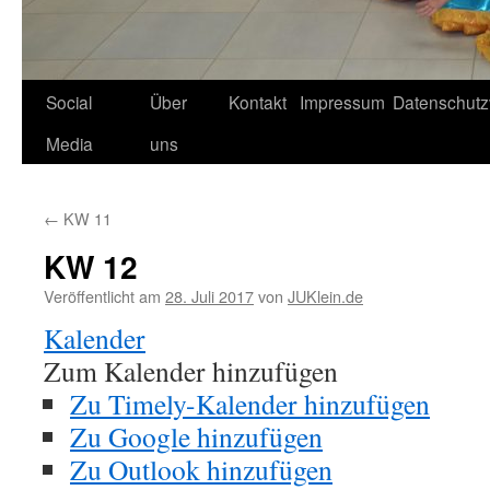
Social
Über
Kontakt
Impressum
Datenschutz
Media
uns
←
KW 11
KW 12
Veröffentlicht am
28. Juli 2017
von
JUKlein.de
Kalender
Zum Kalender hinzufügen
Zu Timely-Kalender hinzufügen
Zu Google hinzufügen
Zu Outlook hinzufügen