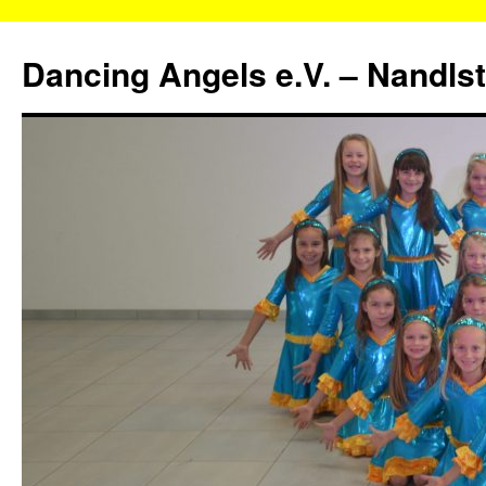
Zum
Inhalt
Dancing Angels e.V. – Nandls
springen