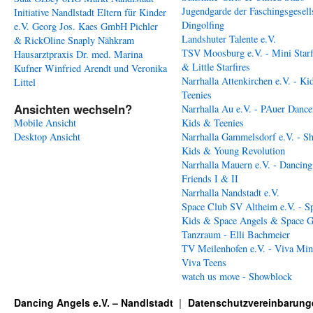
Jugendgarde der Faschingsgesell
Initiative Nandlstadt Eltern für Kinder
Dingolfing
e.V.
Georg Jos. Kaes GmbH
Pichler
Landshuter Talente e.V.
& RickOline
Snaply Nähkram
TSV Moosburg e.V. - Mini Starf
Hausarztpraxis Dr. med. Marina
& Little Starfires
Kufner
Winfried Arendt und Veronika
Narrhalla Attenkirchen e.V. - Ki
Littel
Teenies
Ansichten wechseln?
Narrhalla Au e.V. - PAuer Dance
Mobile Ansicht
Kids & Teenies
Desktop Ansicht
Narrhalla Gammelsdorf e.V. - S
Kids & Young Revolution
Narrhalla Mauern e.V. - Dancing
Friends I & II
Narrhalla Nandstadt e.V.
Space Club SV Altheim e.V. - S
Kids & Space Angels & Space G
Tanzraum - Elli Bachmeier
TV Meilenhofen e.V. - Viva Min
Viva Teens
watch us move - Showblock
Dancing Angels e.V. – Nandlstadt
Datenschutzvereinbarung