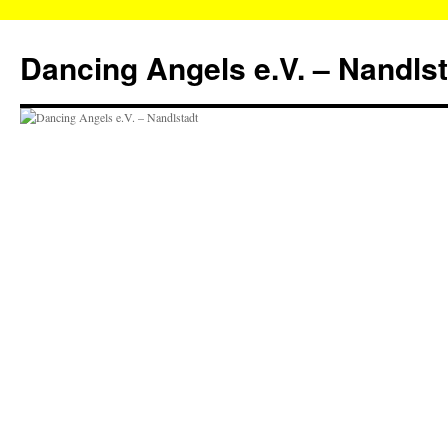
Zum
Inhalt
Dancing Angels e.V. – Nandls
springen