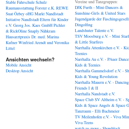
Vereine und Tanzgruppen:
Stable
Fahrschule Schulz
DJK Furth - Mini-Dancers &
Raumausstattung Forster e.K.
REWE
Sunshine-Girls & United Stars
Suat Özbey oHG
Markt Nandlstadt
Jugendgarde der Faschingsgesell
Initiative Nandlstadt Eltern für Kinder
Dingolfing
e.V.
Georg Jos. Kaes GmbH
Pichler
Landshuter Talente e.V.
& RickOline
Snaply Nähkram
TSV Moosburg e.V. - Mini Starf
Hausarztpraxis Dr. med. Marina
& Little Starfires
Kufner
Winfried Arendt und Veronika
Narrhalla Attenkirchen e.V. - Ki
Littel
Teenies
Ansichten wechseln?
Narrhalla Au e.V. - PAuer Dance
Mobile Ansicht
Kids & Teenies
Desktop Ansicht
Narrhalla Gammelsdorf e.V. - S
Kids & Young Revolution
Narrhalla Mauern e.V. - Dancing
Friends I & II
Narrhalla Nandstadt e.V.
Space Club SV Altheim e.V. - S
Kids & Space Angels & Space G
Tanzraum - Elli Bachmeier
TV Meilenhofen e.V. - Viva Min
Viva Teens
watch us move - Showblock