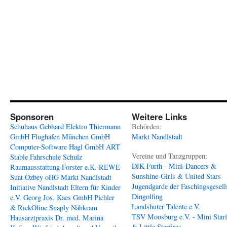
Sponsoren
Weitere Links
Schuhaus Gebhard
Elektro Thiermann
Behörden:
GmbH
Flughafen München GmbH
Markt Nandlstadt
Computer-Software Hagl GmbH
ART
Vereine und Tanzgruppen:
Stable
Fahrschule Schulz
DJK Furth - Mini-Dancers &
Raumausstattung Forster e.K.
REWE
Sunshine-Girls & United Stars
Suat Özbey oHG
Markt Nandlstadt
Jugendgarde der Faschingsgesell
Initiative Nandlstadt Eltern für Kinder
Dingolfing
e.V.
Georg Jos. Kaes GmbH
Pichler
Landshuter Talente e.V.
& RickOline
Snaply Nähkram
TSV Moosburg e.V. - Mini Starf
Hausarztpraxis Dr. med. Marina
& Little Starfires