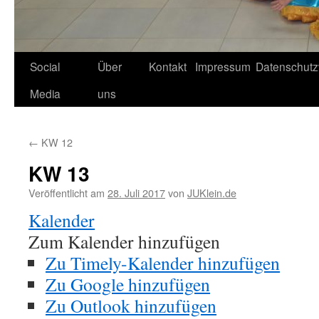
Social
Über
Kontakt
Impressum
Datenschutz
Media
uns
←
KW 12
KW 13
Veröffentlicht am
28. Juli 2017
von
JUKlein.de
Kalender
Zum Kalender hinzufügen
Zu Timely-Kalender hinzufügen
Zu Google hinzufügen
Zu Outlook hinzufügen