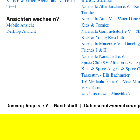
Kufner
Winfried Arendt und Veronika
Narrhalla Attenkirchen e.V. - Ki
Littel
Teenies
Ansichten wechseln?
Narrhalla Au e.V. - PAuer Dance
Mobile Ansicht
Kids & Teenies
Desktop Ansicht
Narrhalla Gammelsdorf e.V. - S
Kids & Young Revolution
Narrhalla Mauern e.V. - Dancing
Friends I & II
Narrhalla Nandstadt e.V.
Space Club SV Altheim e.V. - S
Kids & Space Angels & Space G
Tanzraum - Elli Bachmeier
TV Meilenhofen e.V. - Viva Min
Viva Teens
watch us move - Showblock
Dancing Angels e.V. – Nandlstadt
Datenschutzvereinbarung