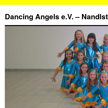
Zum
Inhalt
Dancing Angels e.V. – Nandls
springen