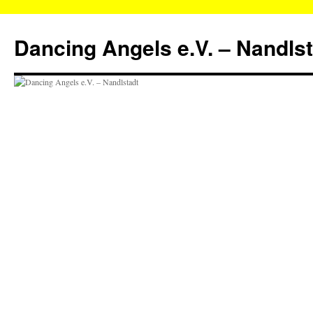
Zum
Inhalt
Dancing Angels e.V. – Nandls
springen