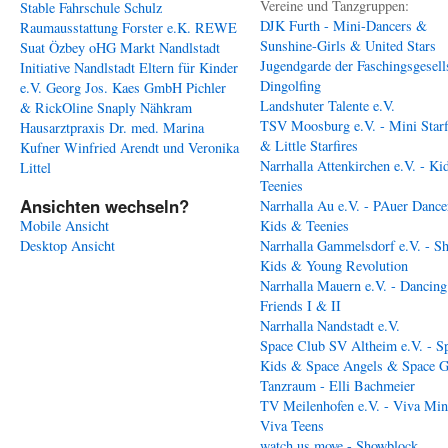
Vereine und Tanzgruppen:
Stable
Fahrschule Schulz
DJK Furth - Mini-Dancers &
Raumausstattung Forster e.K.
REWE
Sunshine-Girls & United Stars
Suat Özbey oHG
Markt Nandlstadt
Jugendgarde der Faschingsgesell
Initiative Nandlstadt Eltern für Kinder
Dingolfing
e.V.
Georg Jos. Kaes GmbH
Pichler
Landshuter Talente e.V.
& RickOline
Snaply Nähkram
TSV Moosburg e.V. - Mini Starf
Hausarztpraxis Dr. med. Marina
& Little Starfires
Kufner
Winfried Arendt und Veronika
Narrhalla Attenkirchen e.V. - Ki
Littel
Teenies
Ansichten wechseln?
Narrhalla Au e.V. - PAuer Dance
Mobile Ansicht
Kids & Teenies
Desktop Ansicht
Narrhalla Gammelsdorf e.V. - S
Kids & Young Revolution
Narrhalla Mauern e.V. - Dancing
Friends I & II
Narrhalla Nandstadt e.V.
Space Club SV Altheim e.V. - S
Kids & Space Angels & Space G
Tanzraum - Elli Bachmeier
TV Meilenhofen e.V. - Viva Min
Viva Teens
watch us move - Showblock