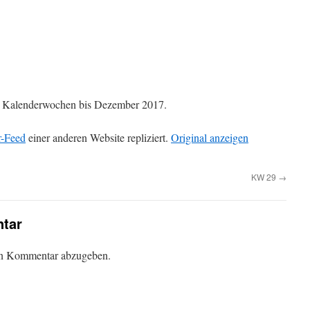
die Kalenderwochen bis Dezember 2017.
r-Feed
einer anderen Website repliziert.
Original anzeigen
KW 29
→
tar
en Kommentar abzugeben.