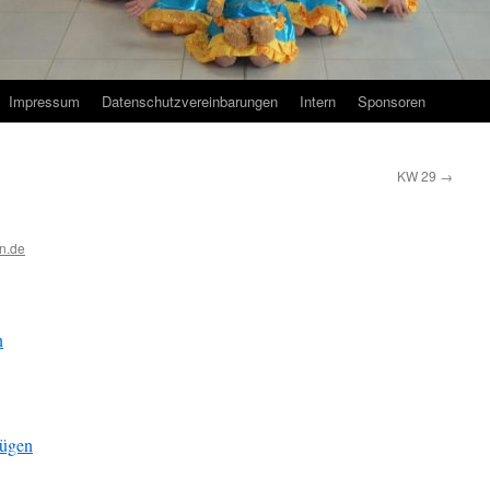
Impressum
Datenschutzvereinbarungen
Intern
Sponsoren
KW 29
→
n.de
n
fügen