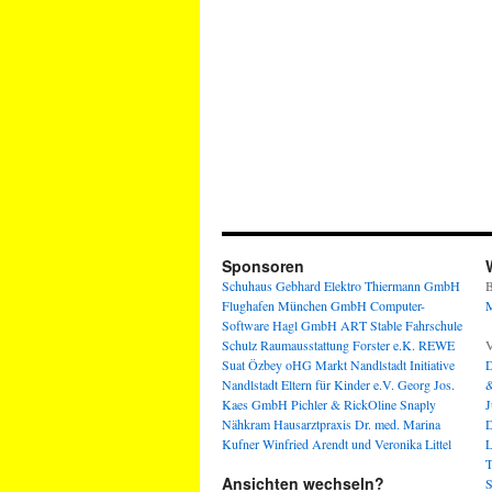
Sponsoren
Schuhaus Gebhard
Elektro Thiermann GmbH
B
Flughafen München GmbH
Computer-
M
Software Hagl GmbH
ART Stable
Fahrschule
Schulz
Raumausstattung Forster e.K.
REWE
V
Suat Özbey oHG
Markt Nandlstadt
Initiative
D
Nandlstadt Eltern für Kinder e.V.
Georg Jos.
&
Kaes GmbH
Pichler & RickOline
Snaply
J
Nähkram
Hausarztpraxis Dr. med. Marina
D
Kufner
Winfried Arendt und Veronika Littel
L
T
Ansichten wechseln?
S