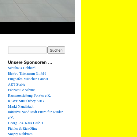
Unsere Sponsoren …
Schuhaus Gebhard
Elektro Thiermann GmbH
Flughafen München GmbH
ART Stable
Fahrschule Schulz
Raumausstattung Forster e.K.
REWE Suat Özbey oHG
Markt Nandlstadt
Initiative Nandlstadt Eltern für Kinder
e.V.
Georg Jos. Kaes GmbH
Pichler & RickOline
Snaply Nähkram