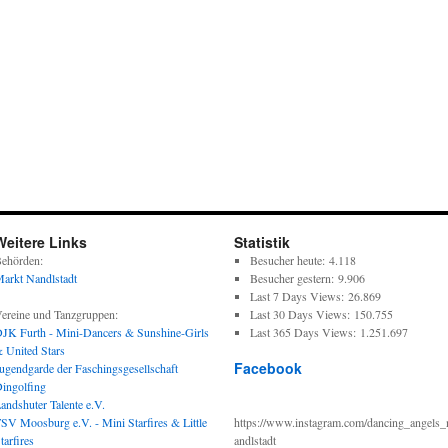
Weitere Links
Statistik
ehörden:
Besucher heute:
4.118
arkt Nandlstadt
Besucher gestern:
9.906
Last 7 Days Views:
26.869
ereine und Tanzgruppen:
Last 30 Days Views:
150.755
JK Furth - Mini-Dancers & Sunshine-Girls
Last 365 Days Views:
1.251.697
 United Stars
Facebook
ugendgarde der Faschingsgesellschaft
ingolfing
andshuter Talente e.V.
SV Moosburg e.V. - Mini Starfires & Little
https://www.instagram.com/dancing_angels_
tarfires
andlstadt