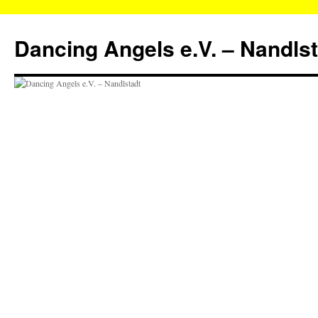
Zum
Inhalt
Dancing Angels e.V. – Nandls
springen