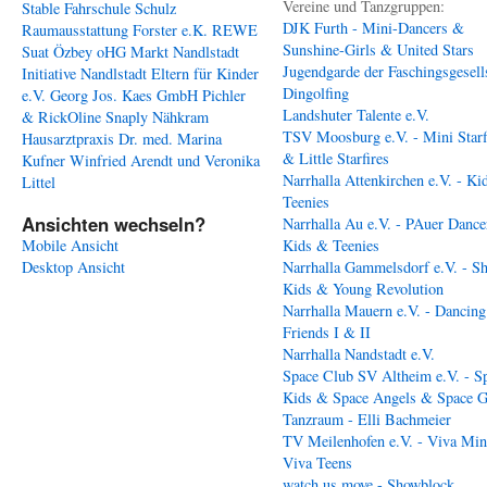
Vereine und Tanzgruppen:
Stable
Fahrschule Schulz
DJK Furth - Mini-Dancers &
Raumausstattung Forster e.K.
REWE
Sunshine-Girls & United Stars
Suat Özbey oHG
Markt Nandlstadt
Jugendgarde der Faschingsgesell
Initiative Nandlstadt Eltern für Kinder
Dingolfing
e.V.
Georg Jos. Kaes GmbH
Pichler
Landshuter Talente e.V.
& RickOline
Snaply Nähkram
TSV Moosburg e.V. - Mini Starf
Hausarztpraxis Dr. med. Marina
& Little Starfires
Kufner
Winfried Arendt und Veronika
Narrhalla Attenkirchen e.V. - Ki
Littel
Teenies
Ansichten wechseln?
Narrhalla Au e.V. - PAuer Dance
Mobile Ansicht
Kids & Teenies
Desktop Ansicht
Narrhalla Gammelsdorf e.V. - S
Kids & Young Revolution
Narrhalla Mauern e.V. - Dancing
Friends I & II
Narrhalla Nandstadt e.V.
Space Club SV Altheim e.V. - S
Kids & Space Angels & Space G
Tanzraum - Elli Bachmeier
TV Meilenhofen e.V. - Viva Min
Viva Teens
watch us move - Showblock