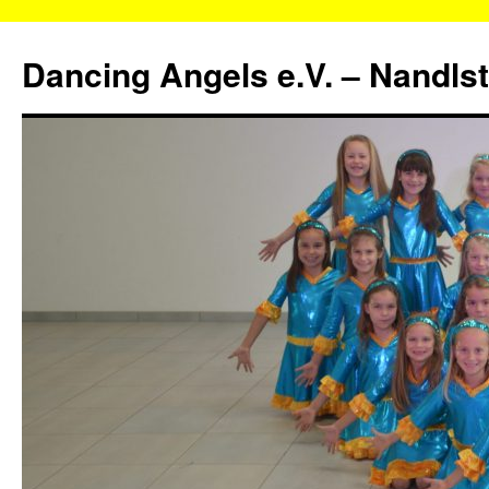
Zum
Inhalt
Dancing Angels e.V. – Nandls
springen