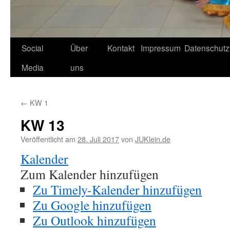
Social
Über
Kontakt
Impressum
Datenschutz
Media
uns
←
KW 1
KW 13
Veröffentlicht am
28. Juli 2017
von
JUKlein.de
Kalender
Zum Kalender hinzufügen
Zu Timely-Kalender hinzufügen
Zu Google hinzufügen
Zu Outlook hinzufügen