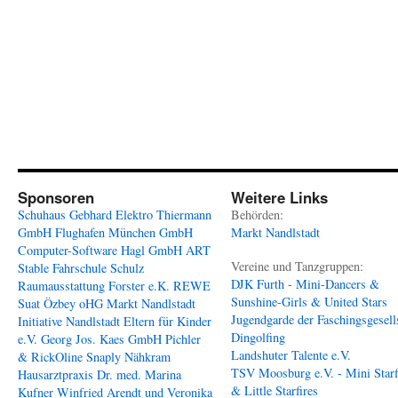
Sponsoren
Weitere Links
Schuhaus Gebhard
Elektro Thiermann
Behörden:
GmbH
Flughafen München GmbH
Markt Nandlstadt
Computer-Software Hagl GmbH
ART
Vereine und Tanzgruppen:
Stable
Fahrschule Schulz
DJK Furth - Mini-Dancers &
Raumausstattung Forster e.K.
REWE
Sunshine-Girls & United Stars
Suat Özbey oHG
Markt Nandlstadt
Jugendgarde der Faschingsgesell
Initiative Nandlstadt Eltern für Kinder
Dingolfing
e.V.
Georg Jos. Kaes GmbH
Pichler
Landshuter Talente e.V.
& RickOline
Snaply Nähkram
TSV Moosburg e.V. - Mini Starf
Hausarztpraxis Dr. med. Marina
& Little Starfires
Kufner
Winfried Arendt und Veronika