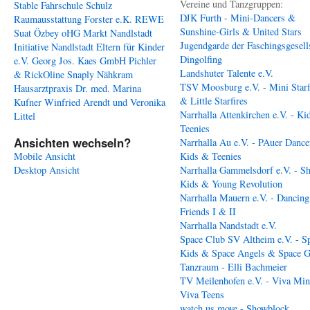
Vereine und Tanzgruppen:
Stable
Fahrschule Schulz
DJK Furth - Mini-Dancers &
Raumausstattung Forster e.K.
REWE
Sunshine-Girls & United Stars
Suat Özbey oHG
Markt Nandlstadt
Jugendgarde der Faschingsgesell
Initiative Nandlstadt Eltern für Kinder
Dingolfing
e.V.
Georg Jos. Kaes GmbH
Pichler
Landshuter Talente e.V.
& RickOline
Snaply Nähkram
TSV Moosburg e.V. - Mini Starf
Hausarztpraxis Dr. med. Marina
& Little Starfires
Kufner
Winfried Arendt und Veronika
Narrhalla Attenkirchen e.V. - Ki
Littel
Teenies
Ansichten wechseln?
Narrhalla Au e.V. - PAuer Dance
Mobile Ansicht
Kids & Teenies
Desktop Ansicht
Narrhalla Gammelsdorf e.V. - S
Kids & Young Revolution
Narrhalla Mauern e.V. - Dancing
Friends I & II
Narrhalla Nandstadt e.V.
Space Club SV Altheim e.V. - S
Kids & Space Angels & Space G
Tanzraum - Elli Bachmeier
TV Meilenhofen e.V. - Viva Min
Viva Teens
watch us move - Showblock