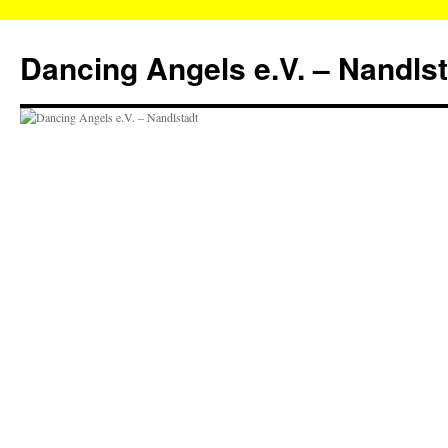
Zum
Inhalt
Dancing Angels e.V. – Nandls
springen