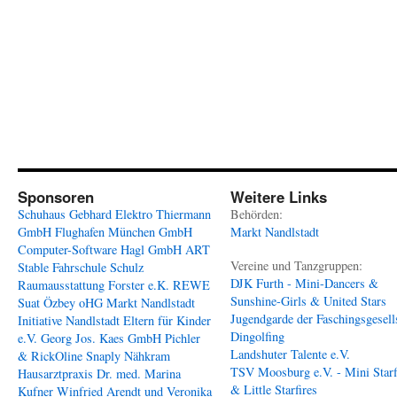
Sponsoren
Weitere Links
Schuhaus Gebhard
Elektro Thiermann
Behörden:
GmbH
Flughafen München GmbH
Markt Nandlstadt
Computer-Software Hagl GmbH
ART
Vereine und Tanzgruppen:
Stable
Fahrschule Schulz
DJK Furth - Mini-Dancers &
Raumausstattung Forster e.K.
REWE
Sunshine-Girls & United Stars
Suat Özbey oHG
Markt Nandlstadt
Jugendgarde der Faschingsgesell
Initiative Nandlstadt Eltern für Kinder
Dingolfing
e.V.
Georg Jos. Kaes GmbH
Pichler
Landshuter Talente e.V.
& RickOline
Snaply Nähkram
TSV Moosburg e.V. - Mini Starf
Hausarztpraxis Dr. med. Marina
& Little Starfires
Kufner
Winfried Arendt und Veronika