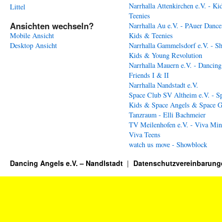
Narrhalla Attenkirchen e.V. - Ki
Littel
Teenies
Ansichten wechseln?
Narrhalla Au e.V. - PAuer Dance
Mobile Ansicht
Kids & Teenies
Desktop Ansicht
Narrhalla Gammelsdorf e.V. - S
Kids & Young Revolution
Narrhalla Mauern e.V. - Dancing
Friends I & II
Narrhalla Nandstadt e.V.
Space Club SV Altheim e.V. - S
Kids & Space Angels & Space G
Tanzraum - Elli Bachmeier
TV Meilenhofen e.V. - Viva Min
Viva Teens
watch us move - Showblock
Dancing Angels e.V. – Nandlstadt
Datenschutzvereinbarung