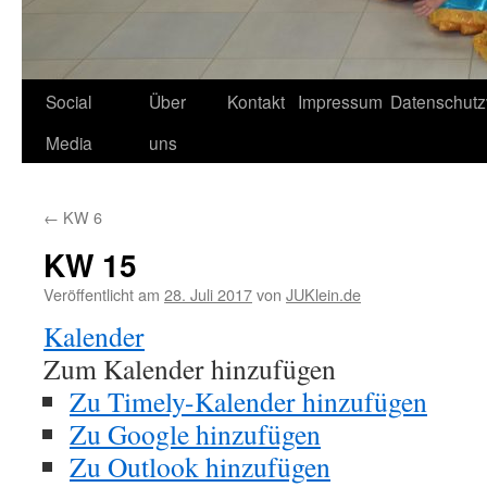
Social
Über
Kontakt
Impressum
Datenschutz
Media
uns
←
KW 6
KW 15
Veröffentlicht am
28. Juli 2017
von
JUKlein.de
Kalender
Zum Kalender hinzufügen
Zu Timely-Kalender hinzufügen
Zu Google hinzufügen
Zu Outlook hinzufügen