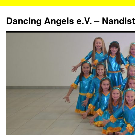
Zum
Inhalt
Dancing Angels e.V. – Nandls
springen