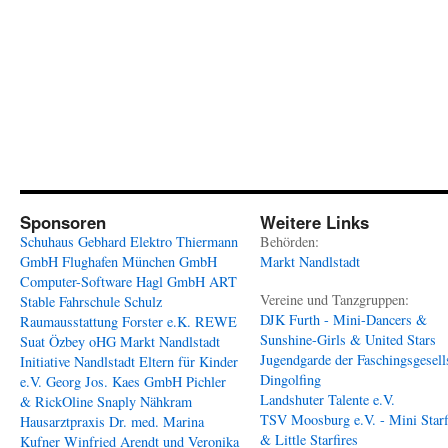
Sponsoren
Weitere Links
Schuhaus Gebhard
Elektro Thiermann
Behörden:
GmbH
Flughafen München GmbH
Markt Nandlstadt
Computer-Software Hagl GmbH
ART
Vereine und Tanzgruppen:
Stable
Fahrschule Schulz
DJK Furth - Mini-Dancers &
Raumausstattung Forster e.K.
REWE
Sunshine-Girls & United Stars
Suat Özbey oHG
Markt Nandlstadt
Jugendgarde der Faschingsgesell
Initiative Nandlstadt Eltern für Kinder
Dingolfing
e.V.
Georg Jos. Kaes GmbH
Pichler
Landshuter Talente e.V.
& RickOline
Snaply Nähkram
TSV Moosburg e.V. - Mini Starf
Hausarztpraxis Dr. med. Marina
& Little Starfires
Kufner
Winfried Arendt und Veronika