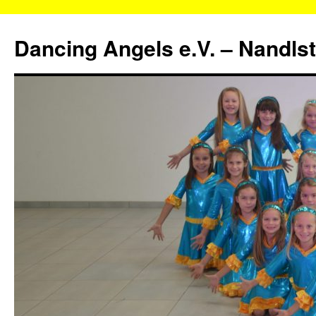
Zum
Inhalt
Dancing Angels e.V. – Nandls
springen