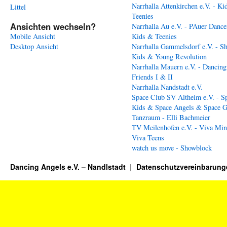
Narrhalla Attenkirchen e.V. - Ki
Littel
Teenies
Ansichten wechseln?
Narrhalla Au e.V. - PAuer Dance
Mobile Ansicht
Kids & Teenies
Desktop Ansicht
Narrhalla Gammelsdorf e.V. - S
Kids & Young Revolution
Narrhalla Mauern e.V. - Dancing
Friends I & II
Narrhalla Nandstadt e.V.
Space Club SV Altheim e.V. - S
Kids & Space Angels & Space G
Tanzraum - Elli Bachmeier
TV Meilenhofen e.V. - Viva Min
Viva Teens
watch us move - Showblock
Dancing Angels e.V. – Nandlstadt
Datenschutzvereinbarung