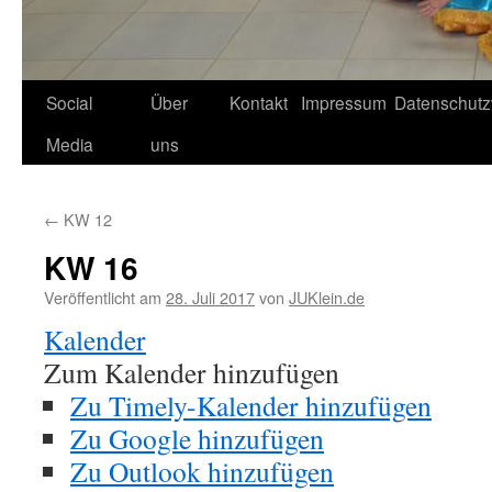
Social
Über
Kontakt
Impressum
Datenschutz
Media
uns
←
KW 12
KW 16
Veröffentlicht am
28. Juli 2017
von
JUKlein.de
Kalender
Zum Kalender hinzufügen
Zu Timely-Kalender hinzufügen
Zu Google hinzufügen
Zu Outlook hinzufügen