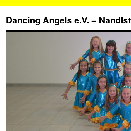
Zum
Inhalt
Dancing Angels e.V. – Nandls
springen