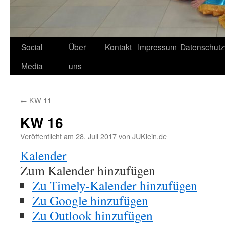
Social
Über
Kontakt
Impressum
Datenschutz
Media
uns
←
KW 11
KW 16
Veröffentlicht am
28. Juli 2017
von
JUKlein.de
Kalender
Zum Kalender hinzufügen
Zu Timely-Kalender hinzufügen
Zu Google hinzufügen
Zu Outlook hinzufügen