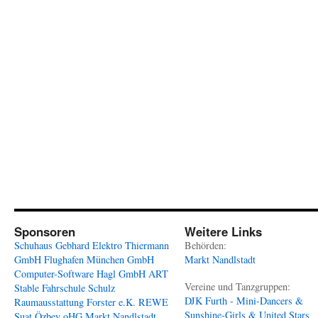
Sponsoren
Weitere Links
Schuhaus Gebhard
Elektro Thiermann
Behörden:
GmbH
Flughafen München GmbH
Markt Nandlstadt
Computer-Software Hagl GmbH
ART
Vereine und Tanzgruppen:
Stable
Fahrschule Schulz
DJK Furth - Mini-Dancers &
Raumausstattung Forster e.K.
REWE
Sunshine-Girls & United Stars
Suat Özbey oHG
Markt Nandlstadt