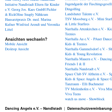
Jugendgarde der Faschingsgesell
Initiative Nandlstadt Eltern für Kinder
Dingolfing
e.V.
Georg Jos. Kaes GmbH
Pichler
Landshuter Talente e.V.
& RickOline
Snaply Nähkram
TSV Moosburg e.V. - Mini Starf
Hausarztpraxis Dr. med. Marina
& Little Starfires
Kufner
Winfried Arendt und Veronika
Narrhalla Attenkirchen e.V. - Ki
Littel
Teenies
Ansichten wechseln?
Narrhalla Au e.V. - PAuer Dance
Mobile Ansicht
Kids & Teenies
Desktop Ansicht
Narrhalla Gammelsdorf e.V. - S
Kids & Young Revolution
Narrhalla Mauern e.V. - Dancing
Friends I & II
Narrhalla Nandstadt e.V.
Space Club SV Altheim e.V. - S
Kids & Space Angels & Space G
Tanzraum - Elli Bachmeier
TV Meilenhofen e.V. - Viva Min
Viva Teens
watch us move - Showblock
Dancing Angels e.V. – Nandlstadt
Datenschutzvereinbarung