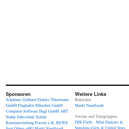
Sponsoren
Weitere Links
Schuhaus Gebhard
Elektro Thiermann
Behörden:
GmbH
Flughafen München GmbH
Markt Nandlstadt
Computer-Software Hagl GmbH
ART
Vereine und Tanzgruppen:
Stable
Fahrschule Schulz
DJK Furth - Mini-Dancers &
Raumausstattung Forster e.K.
REWE
Sunshine-Girls & United Stars
Suat Özbey oHG
Markt Nandlstadt