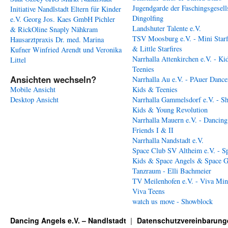
Jugendgarde der Faschingsgesell
Initiative Nandlstadt Eltern für Kinder
Dingolfing
e.V.
Georg Jos. Kaes GmbH
Pichler
Landshuter Talente e.V.
& RickOline
Snaply Nähkram
TSV Moosburg e.V. - Mini Starf
Hausarztpraxis Dr. med. Marina
& Little Starfires
Kufner
Winfried Arendt und Veronika
Narrhalla Attenkirchen e.V. - Ki
Littel
Teenies
Ansichten wechseln?
Narrhalla Au e.V. - PAuer Dance
Mobile Ansicht
Kids & Teenies
Desktop Ansicht
Narrhalla Gammelsdorf e.V. - S
Kids & Young Revolution
Narrhalla Mauern e.V. - Dancing
Friends I & II
Narrhalla Nandstadt e.V.
Space Club SV Altheim e.V. - S
Kids & Space Angels & Space G
Tanzraum - Elli Bachmeier
TV Meilenhofen e.V. - Viva Min
Viva Teens
watch us move - Showblock
Dancing Angels e.V. – Nandlstadt
Datenschutzvereinbarung