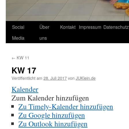
Social
Über
Kontakt
Impressum
Datenschutz
Media
uns
←
KW 11
KW 17
Veröffentlicht am
28. Juli 2017
von
JUKlein.de
Kalender
Zum Kalender hinzufügen
Zu Timely-Kalender hinzufügen
Zu Google hinzufügen
Zu Outlook hinzufügen