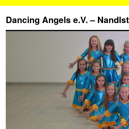
Zum
Inhalt
Dancing Angels e.V. – Nandls
springen