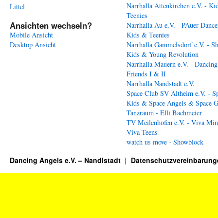
Narrhalla Attenkirchen e.V. - Ki
Littel
Teenies
Ansichten wechseln?
Narrhalla Au e.V. - PAuer Dance
Mobile Ansicht
Kids & Teenies
Desktop Ansicht
Narrhalla Gammelsdorf e.V. - S
Kids & Young Revolution
Narrhalla Mauern e.V. - Dancing
Friends I & II
Narrhalla Nandstadt e.V.
Space Club SV Altheim e.V. - S
Kids & Space Angels & Space G
Tanzraum - Elli Bachmeier
TV Meilenhofen e.V. - Viva Min
Viva Teens
watch us move - Showblock
Dancing Angels e.V. – Nandlstadt
Datenschutzvereinbarung