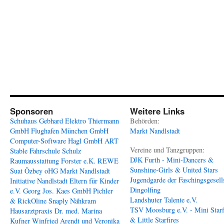
Sponsoren
Weitere Links
Schuhaus Gebhard
Elektro Thiermann
Behörden:
GmbH
Flughafen München GmbH
Markt Nandlstadt
Computer-Software Hagl GmbH
ART
Vereine und Tanzgruppen:
Stable
Fahrschule Schulz
DJK Furth - Mini-Dancers &
Raumausstattung Forster e.K.
REWE
Sunshine-Girls & United Stars
Suat Özbey oHG
Markt Nandlstadt
Jugendgarde der Faschingsgesell
Initiative Nandlstadt Eltern für Kinder
Dingolfing
e.V.
Georg Jos. Kaes GmbH
Pichler
Landshuter Talente e.V.
& RickOline
Snaply Nähkram
TSV Moosburg e.V. - Mini Starf
Hausarztpraxis Dr. med. Marina
& Little Starfires
Kufner
Winfried Arendt und Veronika