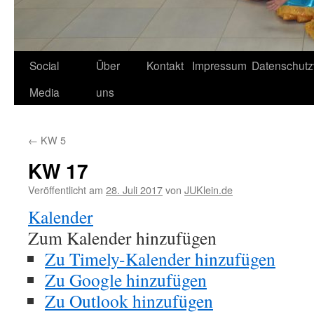
Social
Über
Kontakt
Impressum
Datenschutz
Media
uns
←
KW 5
KW 17
Veröffentlicht am
28. Juli 2017
von
JUKlein.de
Kalender
Zum Kalender hinzufügen
Zu Timely-Kalender hinzufügen
Zu Google hinzufügen
Zu Outlook hinzufügen