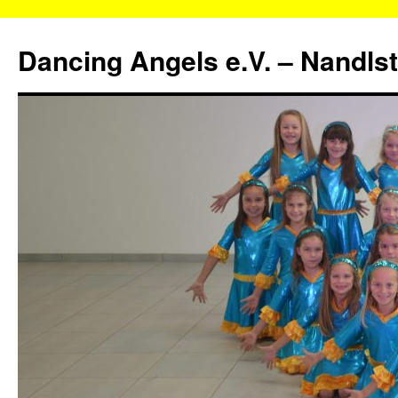
Zum
Inhalt
Dancing Angels e.V. – Nandls
springen